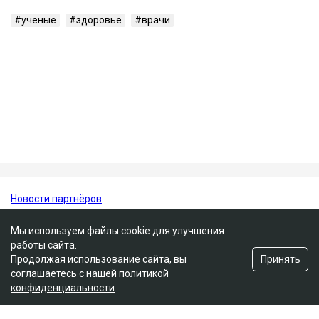
Исследователи отмечают, что включение темного
винограда и черники в регулярный рацион может
стать одной из простых профилактических мер для
поддержания здоровья сердца.
При этом специалисты подчеркивают, что ягоды не
заменяют полноценное лечение, но могут стать
важной частью здорового питания.
ученые
здоровье
врачи
Мы используем файлы cookie для улучшения
работы сайта.
Принять
Продолжая использование сайта, вы
соглашаетесь с нашей
политикой
конфиденциальности
.