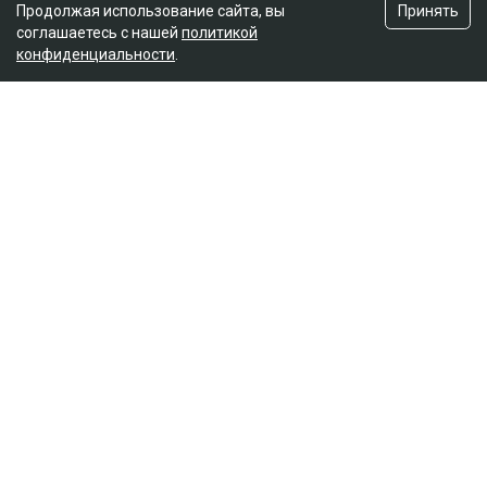
Принять
Продолжая использование сайта, вы
соглашаетесь с нашей
политикой
конфиденциальности
.
Главная
Новости
25 миллионов требует с Назым
Кахарман мать Бишимбаева
Зарина Файзулина
06.08.2026, 08:58
Коллаж Ulysmedia.kz
Назым Кахарман сообщила, что мать ее бывшего
мужа Куандыка Бишимбаева подала против нее иск
почти на 25 млн тенге. По словам Кахарман, это
четвертое судебное разбирательство,
инициированное семьей осужденного экс-министра
за последние два года, ссообщает Ulysmedia.kz.