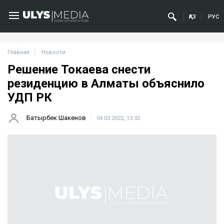
ҚАЗ
РУС
Главная
Новости
Решение Токаева снести
резиденцию в Алматы объяснило
УДП РК
Батырбек Шакенов
04.03.2022, 13:32