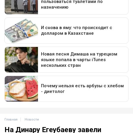
Главная
Новости
На Динару Егеубаеву завели