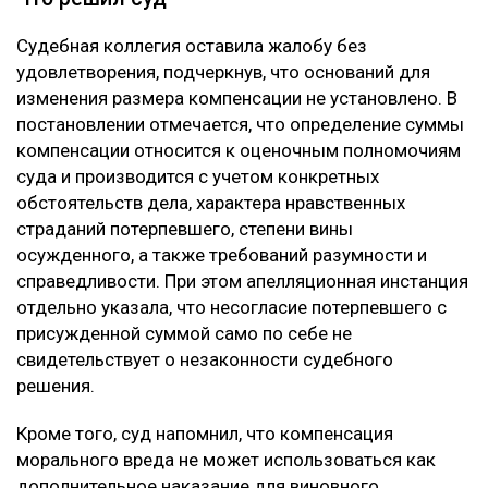
человека, включая единственную дочь заявителя.
Кроме того, потерпевший обращал внимание суда на
то, что девушка погибла в 20 лет, не успев создать
семью и реализовать свои жизненные планы. По
мнению заявителя, суд первой инстанции не в
полной мере оценил глубину нравственных
страданий отца.
Что решил суд
Судебная коллегия оставила жалобу без
удовлетворения, подчеркнув, что оснований для
изменения размера компенсации не установлено. В
постановлении отмечается, что определение суммы
компенсации относится к оценочным полномочиям
суда и производится с учетом конкретных
обстоятельств дела, характера нравственных
страданий потерпевшего, степени вины
осужденного, а также требований разумности и