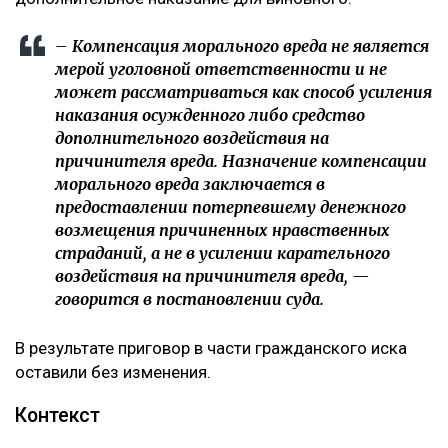
справедливости. При этом апелляционная инстанция
отдельно указала, что несогласие потерпевшего с
присужденной суммой само по себе не
свидетельствует о незаконности судебного
решения.
Кроме того, суд напомнил, что компенсация
морального вреда не может использоваться как
дополнительное наказание для виновного.
– Компенсация морального вреда не является
мерой уголовной ответственности и не
может рассматриваться как способ усиления
наказания осужденного либо средство
дополнительного воздействия на
причинителя вреда. Назначение компенсации
морального вреда заключается в
предоставлении потерпевшему денежного
возмещения причиненных нравственных