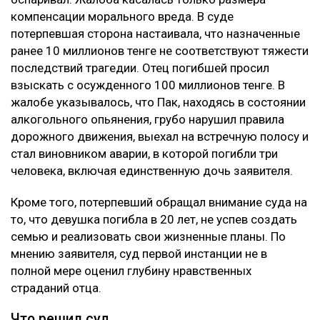
Конфликт на Кашагане: сотни рабочих требуют
выплаты компенсаций
Глубину страданий отца не оценили
Апелляцию подал потерпевший Шотенов Р.К. — отец
20-летней Томирис Кыдырбек, погибшей в аварии.
При этом сам приговор Александру Паку он не
оспаривал. Жалоба касалась только размера
компенсации морального вреда. В суде
потерпевшая сторона настаивала, что назначенные
ранее 10 миллионов тенге не соответствуют тяжести
последствий трагедии. Отец погибшей просил
взыскать с осужденного 100 миллионов тенге. В
жалобе указывалось, что Пак, находясь в состоянии
алкогольного опьянения, грубо нарушил правила
дорожного движения, выехал на встречную полосу и
стал виновником аварии, в которой погибли три