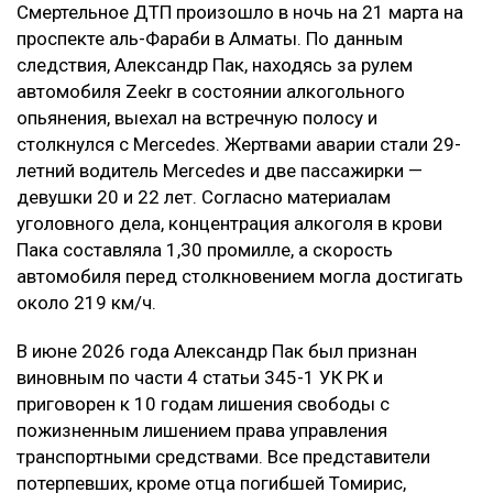
страданий, а не в усилении карательного
воздействия на причинителя вреда, —
говорится в постановлении суда.
В результате приговор в части гражданского иска
оставили без изменения.
Контекст
Смертельное ДТП произошло в ночь на 21 марта на
проспекте аль-Фараби в Алматы. По данным
следствия, Александр Пак, находясь за рулем
автомобиля Zeekr в состоянии алкогольного
опьянения, выехал на встречную полосу и
столкнулся с Mercedes. Жертвами аварии стали 29-
летний водитель Mercedes и две пассажирки —
девушки 20 и 22 лет. Согласно материалам
уголовного дела, концентрация алкоголя в крови
Пака составляла 1,30 промилле, а скорость