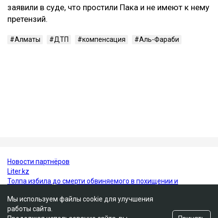
автомобиля перед столкновением могла достигать
около 219 км/ч.
В июне 2026 года Александр Пак был признан
виновным по части 4 статьи 345-1 УК РК и
приговорен к 10 годам лишения свободы с
пожизненным лишением права управления
транспортными средствами. Все представители
потерпевших, кроме отца погибшей Томирис,
заявили в суде, что простили Пака и не имеют к нему
претензий.
Алматы
ДТП
компенсация
Аль-Фараби
Мы используем файлы cookie для улучшения
работы сайта.