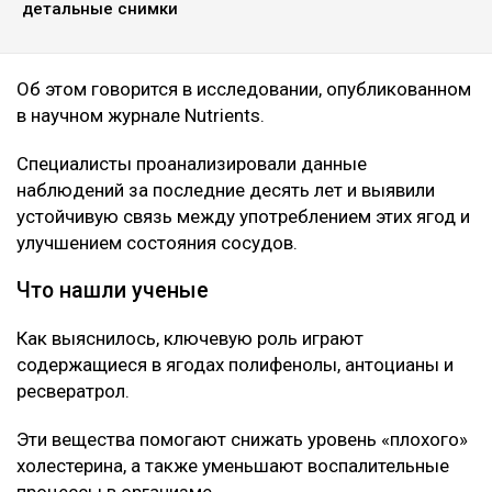
здоровье сердечно-сосудистой системы, передает
Ulysmedia.kz.
ЧИТАЙТЕ ТАКЖЕ
Корь, коклюш, теперь «свинка»: чем грозит Казахстану
массовый отказ от прививок
Нейробиолог назвала три привычки, от которых
зависит работа мозга
Так Солнце еще не видели: ученые получили рекордно
детальные снимки
Об этом говорится в исследовании, опубликованном
в научном журнале Nutrients.
Специалисты проанализировали данные
наблюдений за последние десять лет и выявили
устойчивую связь между употреблением этих ягод и