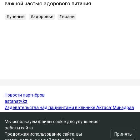
повышенным артериальным давлением и
метаболическим синдромом.
Исследователи отмечают, что включение темного
винограда и черники в регулярный рацион может
стать одной из простых профилактических мер для
поддержания здоровья сердца.
При этом специалисты подчеркивают, что ягоды не
заменяют полноценное лечение, но могут стать
важной частью здорового питания.
ученые
здоровье
врачи
Мы используем файлы cookie для улучшения
работы сайта.
Принять
Продолжая использование сайта, вы