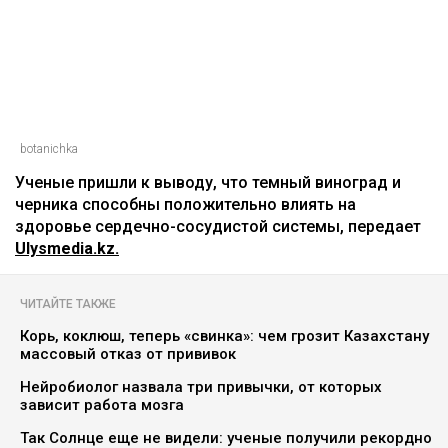
Названы ягоды, снижающие
плохой холестерин и воспаление
Асыл Беков
09.08.2026, 07:29
botanichka
Ученые пришли к выводу, что темный виноград и
черника способны положительно влиять на