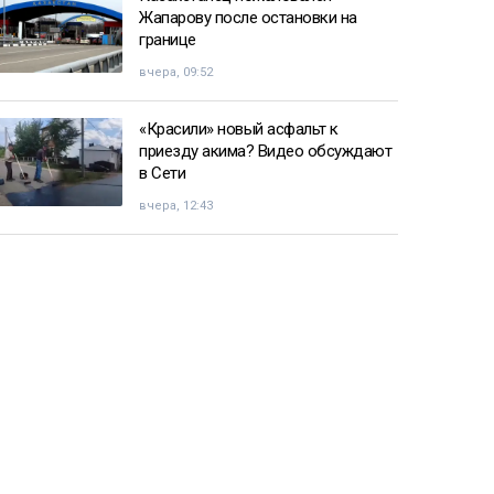
Жапарову после остановки на
границе
вчера, 09:52
«Красили» новый асфальт к
приезду акима? Видео обсуждают
в Сети
вчера, 12:43