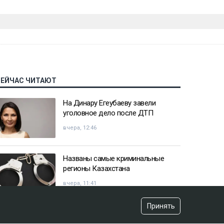
СЕЙЧАС ЧИТАЮТ
На Динару Егеубаеву завели
уголовное дело после ДТП
вчера, 12:46
Названы самые криминальные
регионы Казахстана
вчера, 11:41
Принять
Казахстанец пожаловался
Жапарову после остановки на