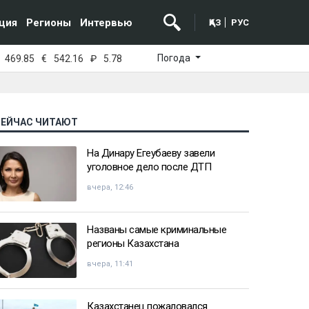
ция
Регионы
Интервью
ҚАЗ
РУС
Погода
469.85
€
542.16
₽
5.78
СЕЙЧАС ЧИТАЮТ
На Динару Егеубаеву завели
уголовное дело после ДТП
вчера, 12:46
Названы самые криминальные
регионы Казахстана
вчера, 11:41
Казахстанец пожаловался