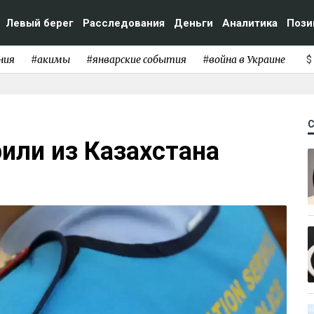
Левый берег
Расследования
Деньги
Аналитика
Пози
ния
#акимы
#январские события
#война в Украине
$
или из Казахстана