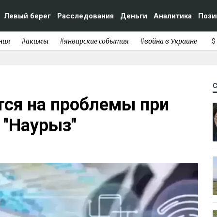
Левый берег
Расследования
Деньги
Аналитика
Пози
ния
#акимы
#январские события
#война в Украине
$
ся на проблемы при
 "Наурыз"