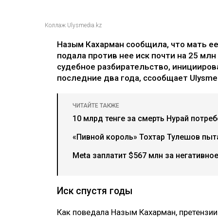
Коллаж Ulysmedia.kz
Назым Кахарман сообщила, что мать е
подала против нее иск почти на 25 млн
судебное разбирательство, иницииров
последние два года, ссообщает Ulysmed
ЧИТАЙТЕ ТАКЖЕ
10 млрд тенге за смерть Нурай потре
«Пивной король» Тохтар Тулешов пыта
Meta заплатит $567 млн за негативно
Иск спустя годы
Как поведала Назым Кахарман, претензии