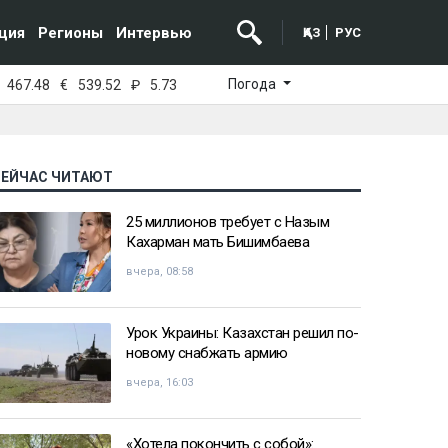
ция
Регионы
Интервью
ҚАЗ
РУС
Погода
467.48
€
539.52
₽
5.73
СЕЙЧАС ЧИТАЮТ
25 миллионов требует с Назым
Кахарман мать Бишимбаева
вчера, 08:58
Урок Украины: Казахстан решил по-
новому снабжать армию
вчера, 16:03
«Хотела покончить с собой»: