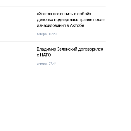
«Хотела покончить с собой»:
девочка подверглась травле после
изнасилования в Актобе
вчера, 10:20
Владимир Зеленский договорился
с НАТО
вчера, 07:44