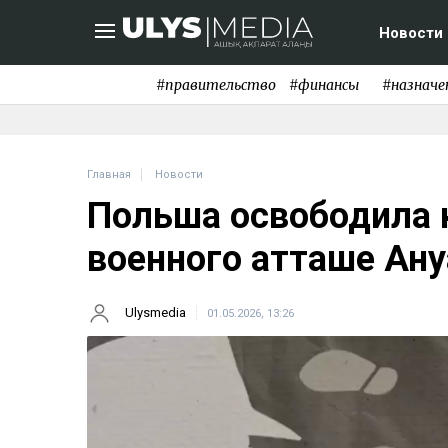
Новости
#правительство
#финансы
#назначе
Главная
Новости
Польша освободила 
военного атташе Ану
Ulysmedia
01.05.2026, 13:26