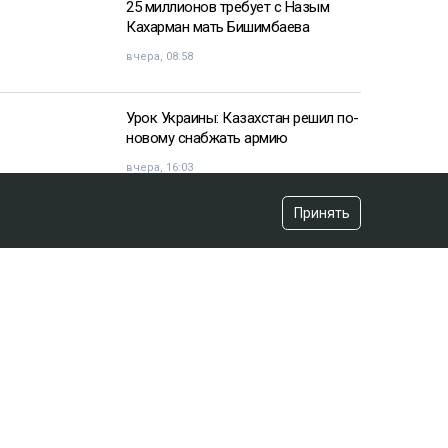
25 миллионов требует с Назым
Кахарман мать Бишимбаева
вчера, 08:58
Урок Украины: Казахстан решил по-
новому снабжать армию
вчера, 16:03
Принять
«Хотела покончить с собой»:
девочка подверглась травле после
изнасилования в Актобе
вчера, 10:20
Владимир Зеленский договорился
с НАТО
вчера, 07:44