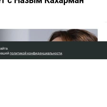
ет с Назым Кахарман
сайта.
 нашей
политикой конфиденциальности
.