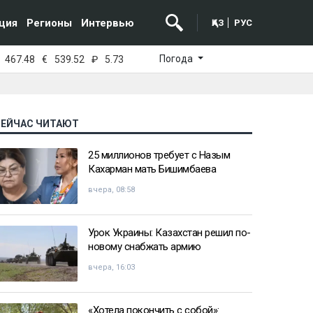
ция
Регионы
Интервью
ҚАЗ
РУС
Погода
467.48
€
539.52
₽
5.73
СЕЙЧАС ЧИТАЮТ
25 миллионов требует с Назым
Кахарман мать Бишимбаева
вчера, 08:58
Урок Украины: Казахстан решил по-
новому снабжать армию
вчера, 16:03
«Хотела покончить с собой»: