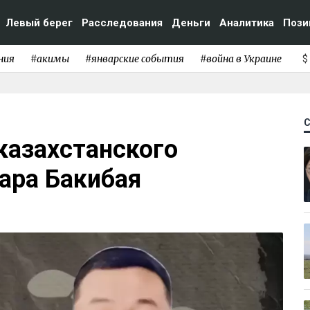
Левый берег
Расследования
Деньги
Аналитика
Пози
ния
#акимы
#январские события
#война в Украине
$
казахстанского
ара Бакибая