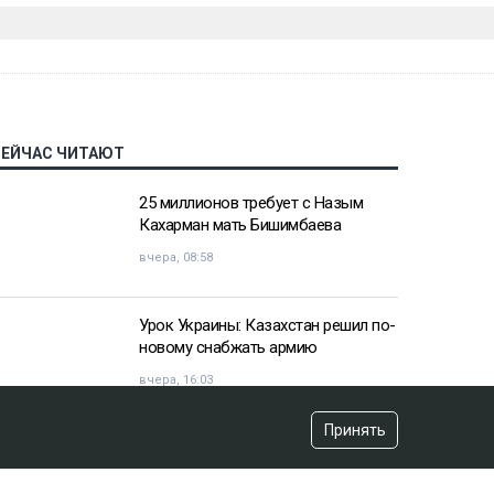
СЕЙЧАС ЧИТАЮТ
25 миллионов требует с Назым
Кахарман мать Бишимбаева
вчера, 08:58
Урок Украины: Казахстан решил по-
новому снабжать армию
вчера, 16:03
Принять
«Хотела покончить с собой»:
девочка подверглась травле после
изнасилования в Актобе