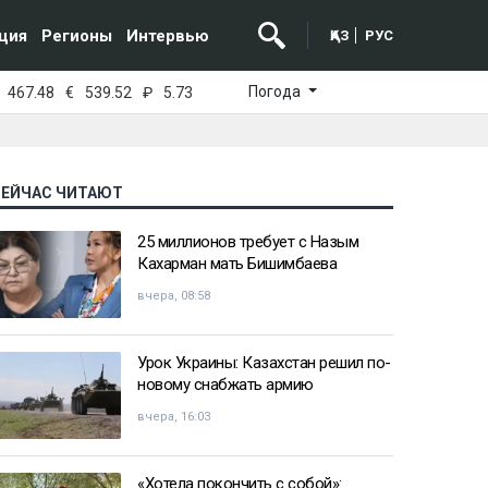
ция
Регионы
Интервью
ҚАЗ
РУС
Погода
467.48
€
539.52
₽
5.73
СЕЙЧАС ЧИТАЮТ
25 миллионов требует с Назым
Кахарман мать Бишимбаева
вчера, 08:58
Урок Украины: Казахстан решил по-
новому снабжать армию
вчера, 16:03
«Хотела покончить с собой»: