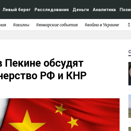
Левый берег
Расследования
Деньги
Аналитика
Пози
ния
#акимы
#январские события
#война в Украине
$
в Пекине обсудят
нерство РФ и КНР