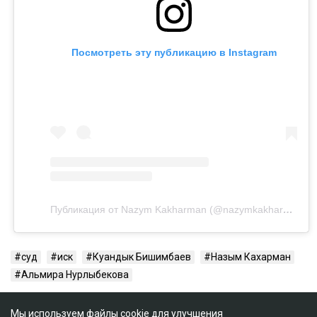
Посмотреть эту публикацию в Instagram
Публикация от Nazym Kakharman (@nazymkakharman)
суд
иск
Куандык Бишимбаев
Назым Кахарман
Альмира Нурлыбекова
Мы используем файлы cookie для улучшения