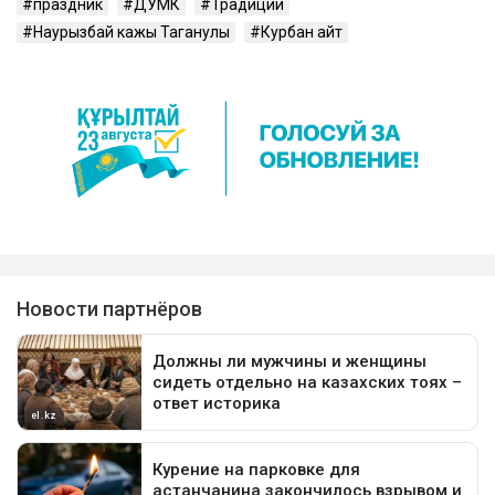
праздник
ДУМК
Традиции
Наурызбай кажы Таганулы
Курбан айт