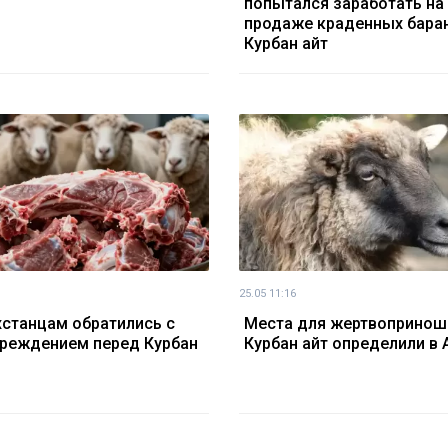
попытался заработать на
продаже краденных бара
Курбан айт
25.05 11:16
хстанцам обратились с
Места для жертвопринош
реждением перед Курбан
Курбан айт определили в