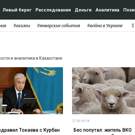
Левый берег
Расследования
Деньги
Аналитика
Пози
ния
#акимы
#январские события
#война в Украине
$
вости и аналитика в Казахстане
27.05 09:18
здравил Токаева с Курбан
Бес попутал: житель ВКО