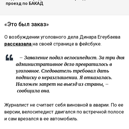
ЧИТАЙТЕ ТАКЖЕ
«Пока он еще жив»: новые кадры с Кок-Жайляу
встревожили алматинцев
«Угрожал зарезать детей»: алматинка заявила о
нападении мужчины в парке
Водителям придется платить гораздо больше за
проезд по БАКАД
«Это был заказ»
О возбуждении уголовного дела Динара Егеубаева
рассказала
на своей странице в фейсбуке.
– Заявление подал велосипедист. За три дня
административное дело превратилось в
уголовное. Следователь требовал дать