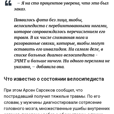
подписку о неразглашении. Я отказалась.
Наложен запрет на выезд из страны, –
сообщила она.
Журналист не считает себя виновной в аварии. По ее
версии, велосипедист двигался по встречной полосе
и сам врезался в ее автомобиль.
– Я на сто процентов уверена, что это был
заказ.
Появилось фото без лица, якобы,
велосипедиста с перебинтованными ногами,
которое сопровождалось перечислением его
травм. В их числе сломанная нога и
разорванные связки, которые, якобы могут
оставить его инвалидом. На самом деле, в
списке больных диагноз велосипедиста -
ЗЧМТ и больше ничего. Ни одного перелома не