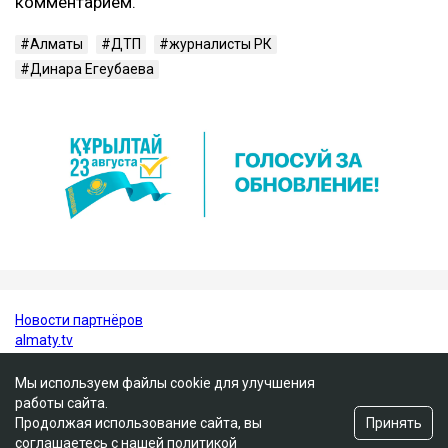
написал
он.
ДТП с участием Динары Егеубаевой произошло в
Алматы несколько дней назад. После аварии
журналист опубликовала запись с
видеорегистратора.
Ulysmedia.kz обратился в департамент полиции за
комментарием.
Алматы
ДТП
журналисты РК
Динара Егеубаева
Мы используем файлы cookie для улучшения
работы сайта.
Принять
Продолжая использование сайта, вы
соглашаетесь с нашей
политикой