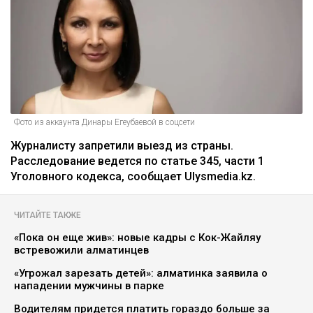
На Динару Егеубаеву завели
уголовное дело после ДТП
Курманов Байтас
05.08.2026, 12:46
Фото из аккаунта Динары Егеубаевой в соцсети
Журналисту запретили выезд из страны.
Расследование ведется по статье 345, части 1
Уголовного кодекса, сообщает Ulysmedia.kz.