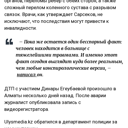
указано, – добавила она.
Что известно о состоянии велосипедиста
При этом Арсен Сарсеков сообщил, что
пострадавший получил тяжелые травмы. По его
словам, у мужчины диагностировали сотрясение
головного мозга, множественные ушибы внутренних
органов, переломы ребер с обеих сторон, а также
сложный перелом коленного сустава с разрывом
связок. Врачи, как утверждает Сарсеков, не
исключают, что последствия могут привести к
инвалидности.
– Пока же остается один бесспорный факт:
человек находится в больнице с
тяжелейшими травмами. И именно этот
факт сегодня выглядит куда более реальным,
чем любые конспирологические версии, –