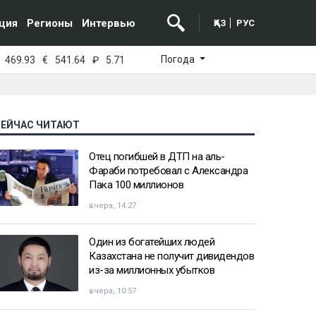
ция
Регионы
Интервью
ҚАЗ
РУС
Погода
469.93
€
541.64
₽
5.71
СЕЙЧАС ЧИТАЮТ
Отец погибшей в ДТП на аль-
Фараби потребовал с Александра
Пака 100 миллионов
вчера, 14:27
Один из богатейших людей
Казахстана не получит дивидендов
из-за миллионных убытков
вчера, 10:57