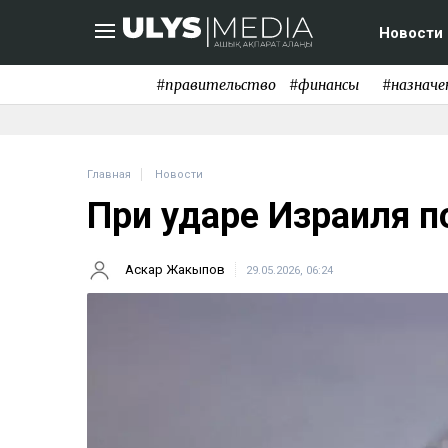
Новости
#правительство
#финансы
#назначе
Главная
Новости
При ударе Израиля п
Аскар Жакыпов
29.05.2026, 06:24