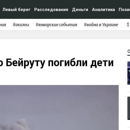
Левый берег
Расследования
Деньги
Аналитика
Пози
ния
#акимы
#январские события
#война в Украине
$
о Бейруту погибли дети