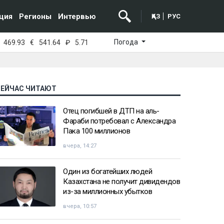
ция
Регионы
Интервью
ҚАЗ
РУС
Погода
469.93
€
541.64
₽
5.71
СЕЙЧАС ЧИТАЮТ
Отец погибшей в ДТП на аль-
Фараби потребовал с Александра
Пака 100 миллионов
вчера, 14:27
Один из богатейших людей
Казахстана не получит дивидендов
из-за миллионных убытков
вчера, 10:57