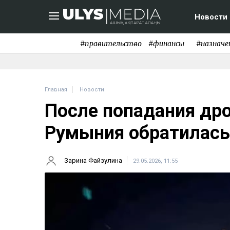
Новости
#правительство
#финансы
#назначе
Главная
Новости
После попадания др
Румыния обратилась
Зарина Файзулина
29.05.2026, 11:55