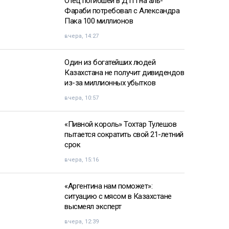
Отец погибшей в ДТП на аль-
Фараби потребовал с Александра
Пака 100 миллионов
вчера, 14:27
Один из богатейших людей
Казахстана не получит дивидендов
из-за миллионных убытков
вчера, 10:57
«Пивной король» Тохтар Тулешов
пытается сократить свой 21-летний
срок
вчера, 15:16
«Аргентина нам поможет»:
ситуацию с мясом в Казахстане
высмеял эксперт
вчера, 12:39