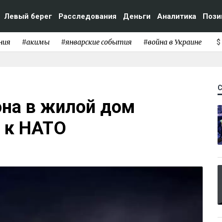
Левый берег
Расследования
Деньги
Аналитика
Пози
ния
#акимы
#январские события
#война в Украине
$
она в жилой дом
 к НАТО