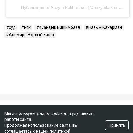
Посмотреть эту публикацию в Instagram
Публикация от Nazym Kakharman (@nazymkakharman)
суд
иск
Куандык Бишимбаев
Назым Кахарман
Альмира Нурлыбекова
Мы используем файлы cookie для улучшения
работы сайта.
Принять
Продолжая использование сайта, вы
соглашаетесь с нашей
политикой