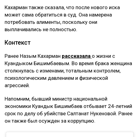
– Мне тогда казалось, что я попала в
замечательную семью, и я не видела никаких
рисков. Сейчас понимаю, что договор
доверительного управления может стать
ловушкой. Спустя годы с меня требуют
вернуть деньги, которые, как считают
истцы, были получены от этого бизнеса, –
заявила она.
Кахарман также сказала, что после нового иска
может сама обратиться в суд. Она намерена
потребовать алименты, поскольку они
выплачивались не полностью.
Контекст
Ранее Назым Кахарман
рассказала
о жизни с
Куандыком Бишимбаевым. Во время брака женщина
столкнулась с изменами, тотальным контролем,