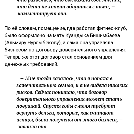
фитнес-клубом, которым она управляла после
рождения второго ребенка.
– Это уже четвертый иск за два года в мою
сторону, но первый – от бывшей свекрови. Я
за все это время подала только один иск, о
лишении родительских прав. У меня
ощущение, что в их мире я виновата во всем:
что развелась, что высказала свое мнение,
что дети не хотят общаться с ними, –
комментирует она.
По её словам, помещение, где работал фитнес-клуб,
было оформлено на мать Куандыка Бишимбаева
(Альмиру Нурлыбекову), а сама она управляла
бизнесом по договору доверительного управления.
Теперь же этот договор стал основанием для
денежных требований.