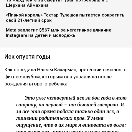
Назым Кахарман сообщила, что мать ее бывшего
мужа Куандыка Бишимбаева подала против нее иск
почти на 25 млн тенге. По словам Кахарман, это
четвертое судебное разбирательство,
инициированное семьей осужденного экс-министра
за последние два года, ссообщает Ulysmedia.kz.
ЧИТАЙТЕ ТАКЖЕ
10 млрд тенге за смерть Нурай потребовали с
Шерхана Аймахана
«Пивной король» Тохтар Тулешов пытается сократить
свой 21-летний срок
Meta заплатит $567 млн за негативное влияние
Instagram на детей и молодежь
Иск спустя годы
Как поведала Назым Кахарман, претензии связаны с