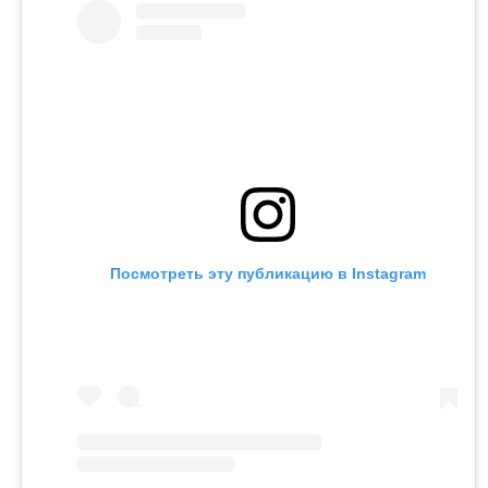
психологическим давлением и физической
агрессией.
Напомним, бывший министр национальной
экономики Куандык Бишимбаев отбывает 24-летний
срок по делу об убийстве Салтанат Нукеновой. Ранее
он также был осужден за коррупцию.