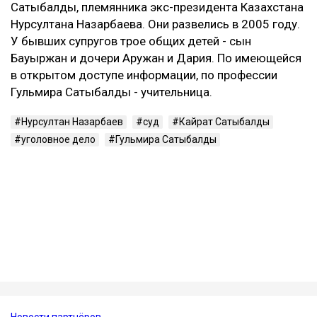
В 2024 году Сатыбалды признали виновной еще по
одному делу - о вымогательстве и незаконном
лишении свободы. После этого окончательный срок
увеличили до 12 лет.
Кто такая Гульмира Сатыбалды
Гульмира Сатыбалды - бывшая супруга Кайрата
Сатыбалды, племянника экс-президента Казахстана
Нурсултана Назарбаева. Они развелись в 2005 году.
У бывших супругов трое общих детей - сын
Бауыржан и дочери Аружан и Дария. По имеющейся
в открытом доступе информации, по профессии
Гульмира Сатыбалды - учительница.
Нурсултан Назарбаев
суд
Кайрат Сатыбалды
уголовное дело
Гульмира Сатыбалды