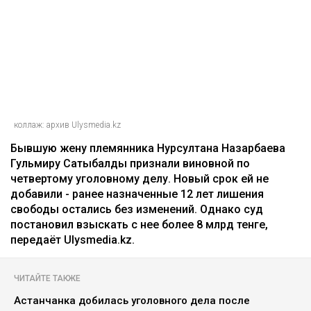
Гульмиру Сатыбалды осудили по
еще одному делу - суд постановил
взыскать более 8 млрд
Ильяс Бахыт
08.08.2026, 11:24
коллаж: архив Ulysmedia.kz
Бывшую жену племянника Нурсултана Назарбаева
Гульмиру Сатыбалды признали виновной по