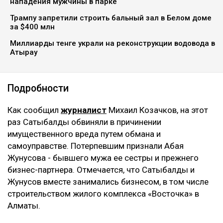
четвертому уголовному делу. Новый срок ей не
добавили - ранее назначенные 12 лет лишения
свободы остались без изменений. Однако суд
постановил взыскать с нее более 8 млрд тенге,
передаёт Ulysmedia.kz.
ЧИТАЙТЕ ТАКЖЕ
Астанчанка добилась уголовного дела после
нападения мужчины в парке
Трампу запретили строить бальный зал в Белом доме
за $400 млн
Миллиарды тенге украли на реконструкции водовода в
Атырау
Подробности
Как сообщил
журналист
Михаил Козачков, на этот