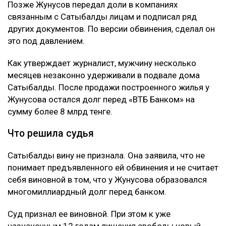
раз Сатыбалды обвиняли в причинении
имущественного вреда путем обмана и
самоуправстве. Потерпевшим признали Абая
Жунусова - бывшего мужа ее сестры и прежнего
бизнес-партнера. Отмечается, что Сатыбалды и
Жунусов вместе занимались бизнесом, в том числе
строительством жилого комплекса «Восточка» в
Алматы.
Позже Жунусов передал доли в компаниях
связанным с Сатыбалды лицам и подписал ряд
других документов. По версии обвинения, сделал он
это под давлением.
Как утверждает журналист, мужчину несколько
месяцев незаконно удерживали в подвале дома
Сатыбалды. После продажи построенного жилья у
Жунусова остался долг перед «ВТБ Банком» на
сумму более 8 млрд тенге.