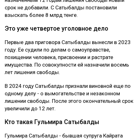
Что решила судья
Сатыбалды вину не признала. Она заявила, что не
понимает предъявленного ей обвинения и не считает
себя виновной в том, что у Жунусова образовался
многомиллиардный долг перед банком.
Суд признал ее виновной. При этом к уже
назначенным 12 годам лишения свободы новый
срок не добавили. С Сатыбалды постановили
взыскать более 8 млрд тенге.
Это уже четвертое уголовное дело
Первые два приговора Сатыбалды вынесли в 2023
году. Ее судили по делам о самоуправстве,
похищении человека, присвоении и растрате
имущества. По совокупности ей назначили восемь
лет лишения свободы.