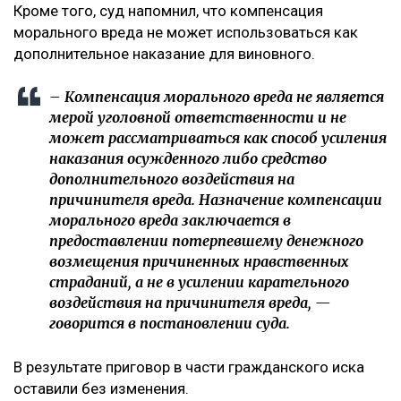
полной мере оценил глубину нравственных
страданий отца.
Что решил суд
Судебная коллегия оставила жалобу без
удовлетворения, подчеркнув, что оснований для
изменения размера компенсации не установлено. В
постановлении отмечается, что определение суммы
компенсации относится к оценочным полномочиям
суда и производится с учетом конкретных
обстоятельств дела, характера нравственных
страданий потерпевшего, степени вины
осужденного, а также требований разумности и
справедливости. При этом апелляционная инстанция
отдельно указала, что несогласие потерпевшего с
присужденной суммой само по себе не
свидетельствует о незаконности судебного
решения.