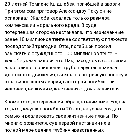
Апелляционный суд Алматы рассмотрел спор о
размере компенсации морального вреда по делу о
смертельном ДТП на проспекте аль-Фараби. Отец
одной из погибших в аварии девушек просил
увеличить выплату с 10 до 100 миллионов тенге,
сообщает Ulysmedia.kz.
ЧИТАЙТЕ ТАКЖЕ
Блогер из Алматы поплатился за мат и непристойные
видео в сети
Курсы валют: сколько стоит доллар в обменниках
Казахстана 8 августа
Воздух может ухудшиться в нескольких городах
Казахстана 8 августа
Глубину страданий отца не оценили