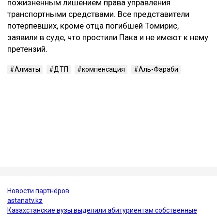
Контекст
Смертельное ДТП произошло в ночь на 21 марта на
проспекте аль-Фараби в Алматы. По данным
следствия, Александр Пак, находясь за рулем
автомобиля Zeekr в состоянии алкогольного
опьянения, выехал на встречную полосу и
столкнулся с Mercedes. Жертвами аварии стали 29-
летний водитель Mercedes и две пассажирки —
девушки 20 и 22 лет. Согласно материалам
уголовного дела, концентрация алкоголя в крови
Пака составляла 1,30 промилле, а скорость
автомобиля перед столкновением могла достигать
около 219 км/ч.
В июне 2026 года Александр Пак был признан
виновным по части 4 статьи 345-1 УК РК и
приговорен к 10 годам лишения свободы с