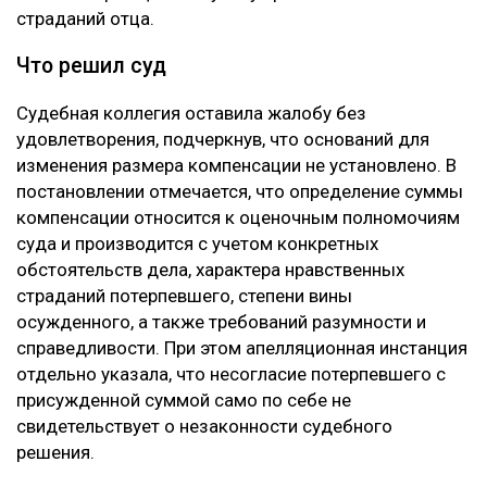
Апелляцию подал потерпевший Шотенов Р.К. — отец
20-летней Томирис Кыдырбек, погибшей в аварии.
При этом сам приговор Александру Паку он не
оспаривал. Жалоба касалась только размера
компенсации морального вреда. В суде
потерпевшая сторона настаивала, что назначенные
ранее 10 миллионов тенге не соответствуют тяжести
последствий трагедии. Отец погибшей просил
взыскать с осужденного 100 миллионов тенге. В
жалобе указывалось, что Пак, находясь в состоянии
алкогольного опьянения, грубо нарушил правила
дорожного движения, выехал на встречную полосу и
стал виновником аварии, в которой погибли три
человека, включая единственную дочь заявителя.
Кроме того, потерпевший обращал внимание суда на
то, что девушка погибла в 20 лет, не успев создать
семью и реализовать свои жизненные планы. По
мнению заявителя, суд первой инстанции не в