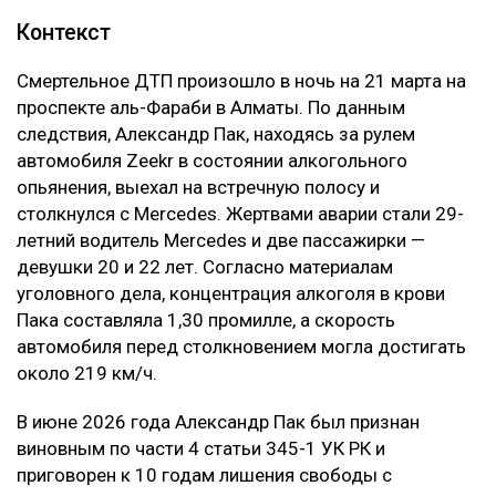
Кроме того, суд напомнил, что компенсация
морального вреда не может использоваться как
дополнительное наказание для виновного.
– Компенсация морального вреда не является
мерой уголовной ответственности и не
может рассматриваться как способ усиления
наказания осужденного либо средство
дополнительного воздействия на
причинителя вреда. Назначение компенсации
морального вреда заключается в
предоставлении потерпевшему денежного
возмещения причиненных нравственных
страданий, а не в усилении карательного
воздействия на причинителя вреда, —
говорится в постановлении суда.
В результате приговор в части гражданского иска
оставили без изменения.