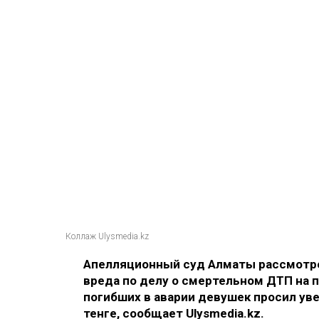
Коллаж Ulysmedia.kz
Апелляционный суд Алматы рассмотре
вреда по делу о смертельном ДТП на п
погибших в аварии девушек просил ув
тенге, сообщает Ulysmedia.kz.