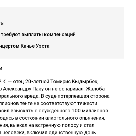
ты
х требуют выплаты компенсаций
нцертом Канье Уэста
и
.К. — отец 20-летней Томирис Кыдырбек,
р Александру Паку он не оспаривал. Жалоба
рального вреда. В суде потерпевшая сторона
ллионов тенге не соответствуют тяжести
осил взыскать с осужденного 100 миллионов
ходясь в состоянии алкогольного опьянения,
ия, выехал на встречную полосу и стал
ри человека, включая единственную дочь