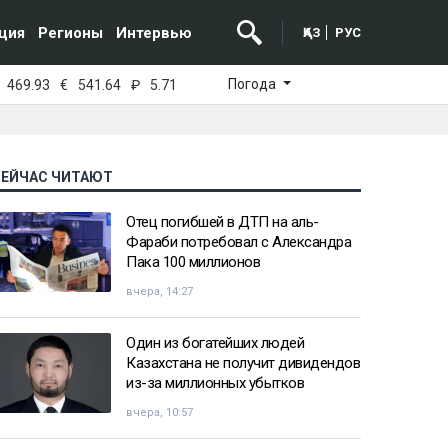
ция
Регионы
Интервью
ҚАЗ
РУС
Погода
469.93
€
541.64
₽
5.71
СЕЙЧАС ЧИТАЮТ
Отец погибшей в ДТП на аль-
Фараби потребовал с Александра
Пака 100 миллионов
вчера, 14:27
Один из богатейших людей
Казахстана не получит дивидендов
из-за миллионных убытков
вчера, 10:57