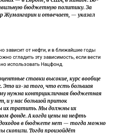
анах — в Европе, в США, в Канаде. Во-
авильную бюджетную политику. За
р Жумангарин и отвечает, — указал
о зависит от нефти, и в ближайшие годы
ожно сгладить эту зависимость, если вести
но использовать Нацфонд.
оцентные ставки высокие, курс вообще
 Это из-за того, что есть большая
ому нужна контрцикличная бюджетная
, и у нас большой приток
ы их тратить. Мы должны их
ом фонде. А когда цены на нефть
 доходов в бюджете нет — тогда можно
 скопили. Тогда произойдёт