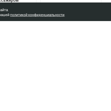
сайта.
 нашей
политикой конфиденциальности
.
 завели уголовное дело
. Расследование ведется по статье 345,