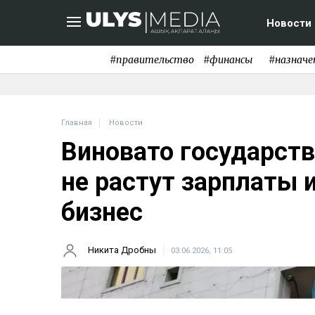
Новости
#правительство
#финансы
#назначе
Главная
Новости
Виновато государств
не растут зарплаты 
бизнес
Никита Дробны
03.06.2026, 11:05