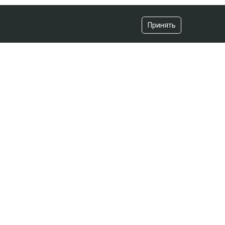
Принять
СЕЙЧАС ЧИТАЮТ
На Динару Егеубаеву завели
уголовное дело после ДТП
вчера, 12:46
Названы самые криминальные
регионы Казахстана
вчера, 11:41