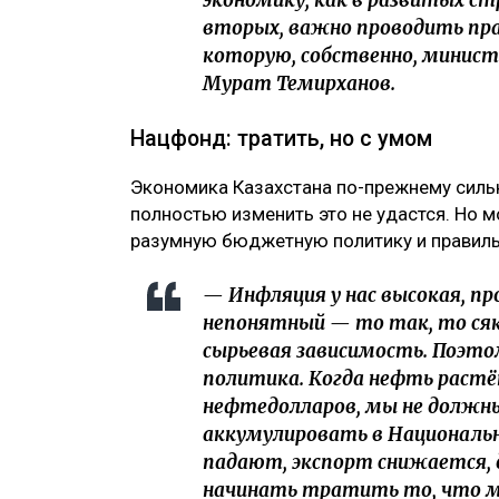
экономику, как в развитых стр
вторых, важно проводить пр
которую, собственно, минист
Мурат Темирханов.
Нацфонд: тратить, но с умом
Экономика Казахстана по-прежнему сильн
полностью изменить это не удастся. Но м
разумную бюджетную политику и правиль
— Инфляция у нас высокая, пр
непонятный — то так, то сяк.
сырьевая зависимость. Поэт
политика. Когда нефть растёт
нефтедолларов, мы не должн
аккумулировать в Национальн
падают, экспорт снижается,
начинать тратить то, что мы