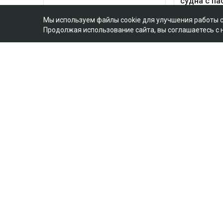
Мы используем файлы cookie для улучшения работы 
Продолжая использование сайта, вы соглашаетесь с
Главная
Новости
На Динару Егеубаеву
после ДТП
Курманов Байтас
05.08.2026, 12:46
Фото из аккаунта Динары Егеубаевой в соцсети
Журналисту запретили выезд из страны