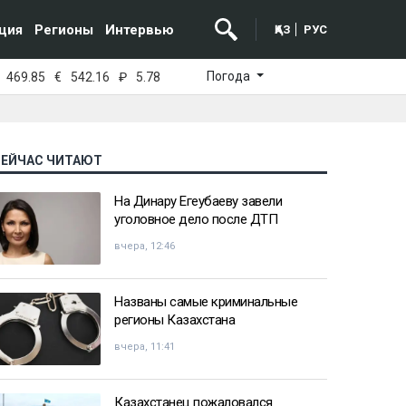
ция
Регионы
Интервью
ҚАЗ
РУС
Погода
469.85
€
542.16
₽
5.78
СЕЙЧАС ЧИТАЮТ
На Динару Егеубаеву завели
уголовное дело после ДТП
вчера, 12:46
Названы самые криминальные
регионы Казахстана
вчера, 11:41
Казахстанец пожаловался