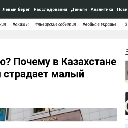
Левый берег
Расследования
Деньги
Аналитика
Пози
ния
#акимы
#январские события
#война в Украине
$
о? Почему в Казахстане
и страдает малый