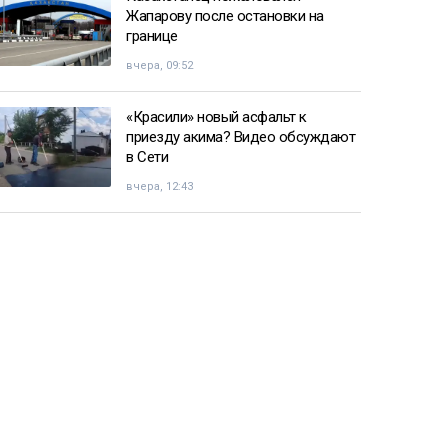
Жапарову после остановки на
границе
вчера, 09:52
«Красили» новый асфальт к
приезду акима? Видео обсуждают
в Сети
вчера, 12:43