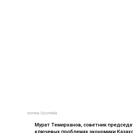
коллаж Ulysmedia
Мурат Темирханов, советник председате
ключевых проблемах экономики Казах