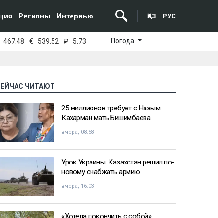
ция
Регионы
Интервью
ҚАЗ
РУС
Погода
467.48
€
539.52
₽
5.73
СЕЙЧАС ЧИТАЮТ
25 миллионов требует с Назым
Кахарман мать Бишимбаева
вчера, 08:58
Урок Украины: Казахстан решил по-
новому снабжать армию
вчера, 16:03
«Хотела покончить с собой»: