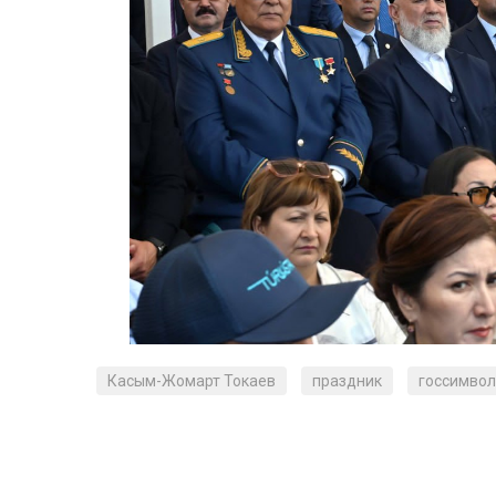
Касым-Жомарт Токаев
праздник
госсимво