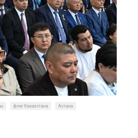
лы
флаг Казахстана
Астана