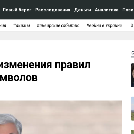
Левый берег
Расследования
Деньги
Аналитика
Пози
ния
#акимы
#январские события
#война в Украине
$
изменения правил
имволов