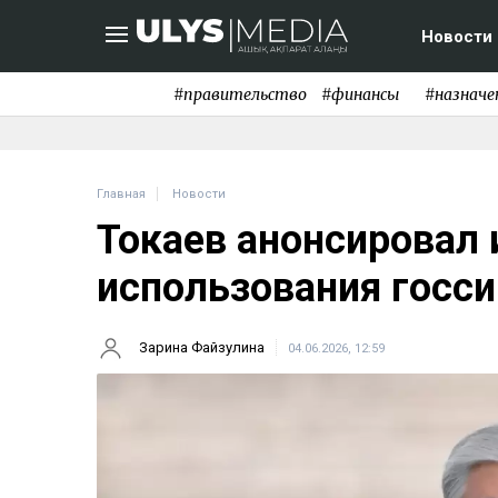
Новости
#правительство
#финансы
#назначе
Главная
Новости
Токаев анонсировал 
использования госс
Зарина Файзулина
04.06.2026, 12:59