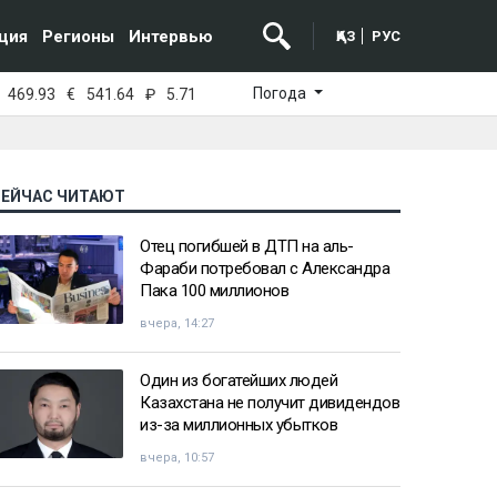
ция
Регионы
Интервью
ҚАЗ
РУС
Погода
469.93
€
541.64
₽
5.71
СЕЙЧАС ЧИТАЮТ
Отец погибшей в ДТП на аль-
Фараби потребовал с Александра
Пака 100 миллионов
вчера, 14:27
Один из богатейших людей
Казахстана не получит дивидендов
из-за миллионных убытков
вчера, 10:57