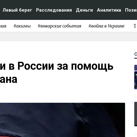
Левый берег
Расследования
Деньги
Аналитика
Пози
ния
#акимы
#январские события
#война в Украине
$
и в России за помощь
ана