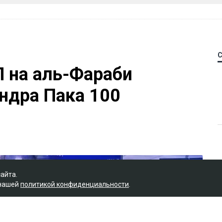
П на аль-Фараби
ндра Пака 100
сайта.
 нашей
политикой конфиденциальности
.