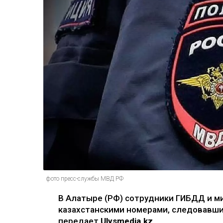
фото пресс-службы МВД РФ
В Алатыре (РФ) сотрудники ГИБДД и м
казахстанскими номерами, следовавши
передает
Ulysmedia.kz
.