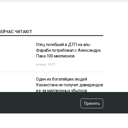
СЕЙЧАС ЧИТАЮТ
Отец погибшей в ДТП на аль-
Фараби потребовал с Александра
Пака 100 миллионов
вчера, 14:27
Один из богатейших людей
Казахстана не получит дивидендов
из-за миллионных убытков
вчера, 10:57
Принять
«Пивной король» Тохтар Тулешов
пытается сократить свой 21-летний
срок