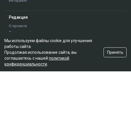
Интервью
Редакция
О проекте
Правила сайта
Реклама на сайте
Мы используем файлы cookie для улучшения
Контакты
работы сайта.
Принять
Продолжая использование сайта, вы
Редакционная политика
соглашаетесь с нашей
политикой
конфиденциальности
.
Мы в социальных сетях
Подписаться на Google News
© 2026. ТОО "Ulys Media Group". Все права защищены.