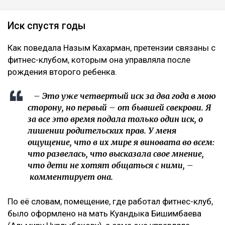
Коллаж Ulysmedia.kz
Назым Кахарман сообщила, что мать ее бывшего
мужа Куандыка Бишимбаева подала против нее иск
почти на 25 млн тенге. По словам Кахарман, это
четвертое судебное разбирательство,
инициированное семьей осужденного экс-министра
за последние два года, ссообщает Ulysmedia.kz.
ЧИТАЙТЕ ТАКЖЕ
«Пивной король» Тохтар Тулешов пытается сократить
свой 21-летний срок
Meta заплатит $567 млн за негативное влияние
Instagram на детей и молодежь
Крики и эмоции: как Бажкенова отреагировала на
показания в суде