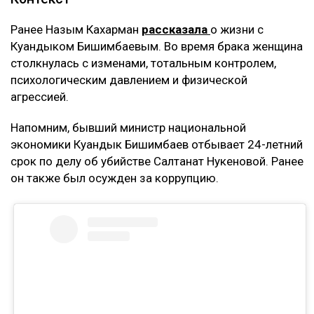
Теперь же этот договор стал основанием для
денежных требований.
– Мне тогда казалось, что я попала в
замечательную семью, и я не видела никаких
рисков. Сейчас понимаю, что договор
доверительного управления может стать
ловушкой. Спустя годы с меня требуют
вернуть деньги, которые, как считают
истцы, были получены от этого бизнеса, –
заявила она.
Кахарман также сказала, что после нового иска
может сама обратиться в суд. Она намерена
потребовать алименты, поскольку они
выплачивались не полностью.
Контекст