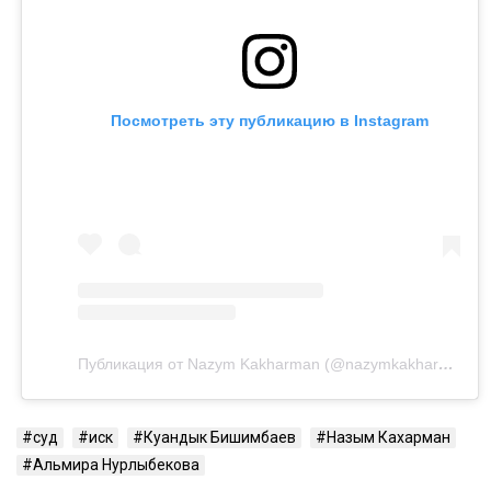
Ранее Назым Кахарман
рассказала
о жизни с
Куандыком Бишимбаевым. Во время брака женщина
столкнулась с изменами, тотальным контролем,
психологическим давлением и физической
агрессией.
Напомним, бывший министр национальной
экономики Куандык Бишимбаев отбывает 24-летний
срок по делу об убийстве Салтанат Нукеновой. Ранее
он также был осужден за коррупцию.