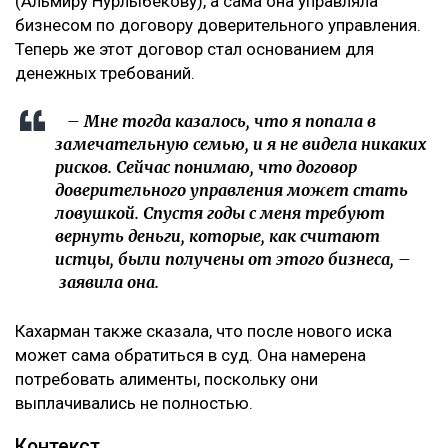
Иск спустя годы
Как поведала Назым Кахарман, претензии связаны с
фитнес-клубом, которым она управляла после
рождения второго ребенка.
– Это уже четвертый иск за два года в мою
сторону, но первый – от бывшей свекрови. Я
за все это время подала только один иск, о
лишении родительских прав. У меня
ощущение, что в их мире я виновата во всем:
что развелась, что высказала свое мнение,
что дети не хотят общаться с ними, –
комментирует она.
По её словам, помещение, где работал фитнес-клуб,
было оформлено на мать Куандыка Бишимбаева
(Альмиру Нурлыбекову), а сама она управляла
бизнесом по договору доверительного управления.