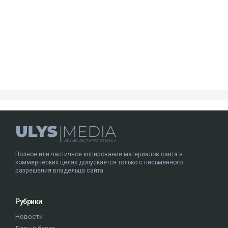
Посмотреть эту публикацию в Instagram
Публикация от Nazym Kakharman (@nazymkakharman)
суд
иск
Куандык Бишимбаев
Назым Кахарман
Альмира Нурлыбекова