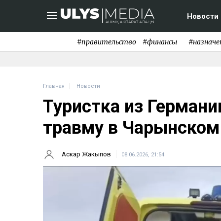
Новости
#правительство
#финансы
#назначе
Главная
Новости
Туристка из Герман
травму в Чарынском
Аскар Жакыпов
08.06.2026, 21:54