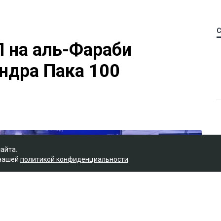
П на аль-Фараби
ндра Пака 100
сайта.
 нашей
политикой конфиденциальности
.