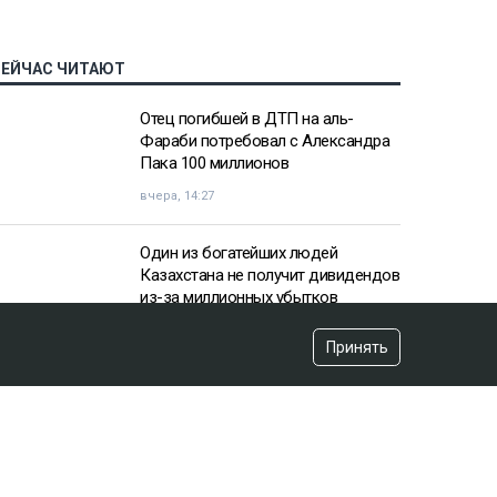
СЕЙЧАС ЧИТАЮТ
Отец погибшей в ДТП на аль-
Фараби потребовал с Александра
Пака 100 миллионов
вчера, 14:27
Один из богатейших людей
Казахстана не получит дивидендов
из-за миллионных убытков
вчера, 10:57
Принять
«Пивной король» Тохтар Тулешов
пытается сократить свой 21-летний
срок
вчера, 15:16