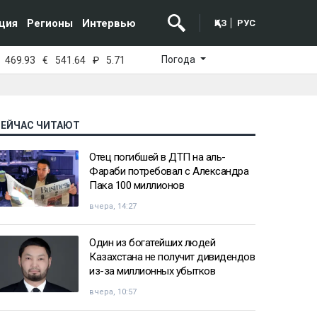
ция
Регионы
Интервью
ҚАЗ
РУС
Погода
469.93
€
541.64
₽
5.71
СЕЙЧАС ЧИТАЮТ
Отец погибшей в ДТП на аль-
Фараби потребовал с Александра
Пака 100 миллионов
вчера, 14:27
Один из богатейших людей
Казахстана не получит дивидендов
из-за миллионных убытков
вчера, 10:57