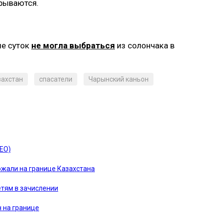
крываются.
ше суток
не могла выбраться
из солончака в
захстан
спасатели
Чарынский каньон