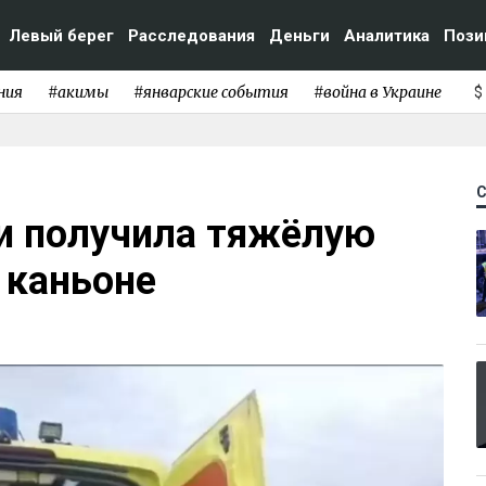
Левый берег
Расследования
Деньги
Аналитика
Пози
ния
#акимы
#январские события
#война в Украине
$
ии получила тяжёлую
 каньоне