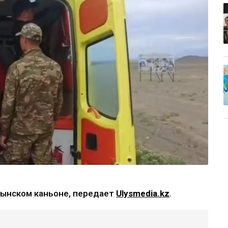
рынском каньоне, передает
Ulysmedia.kz
.