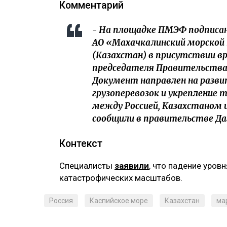
Комментарий
- На площадке ПМЭФ подписан
АО «Махачкалинский морской
(Казахстан) в присутствии в
председателя Правительства
Документ направлен на разви
грузоперевозок и укрепление 
между Россией, Казахстаном и
сообщили в правительстве Да
Контекст
Специалисты
заявили
, что падение уров
катастрофических масштабов.
Россия
Каспийское море
Казахстан
ма