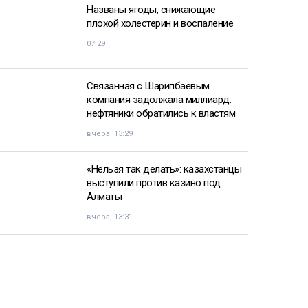
Названы ягоды, снижающие
плохой холестерин и воспаление
07:29
Связанная с Шарипбаевым
компания задолжала миллиард:
нефтяники обратились к властям
вчера, 13:29
«Нельзя так делать»: казахстанцы
выступили против казино под
Алматы
вчера, 13:31