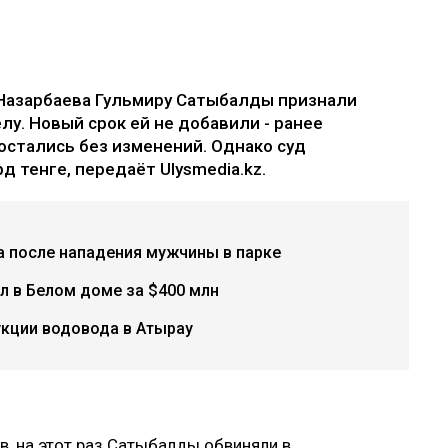
Назарбаева Гульмиру Сатыбалды признали
лу. Новый срок ей не добавили - ранее
остались без изменений. Однако суд
д тенге, передаёт Ulysmedia.kz.
а после нападения мужчины в парке
л в Белом доме за $400 млн
укции водовода в Атырау
, на этот раз Сатыбалды обвиняли в