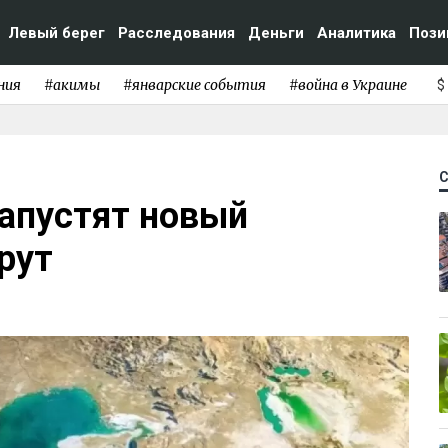
Левый берег
Расследования
Деньги
Аналитика
Пози
ния
#акимы
#январские события
#война в Украине
$
запустят новый
рут