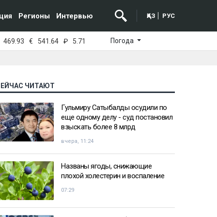
ция
Регионы
Интервью
ҚАЗ
РУС
Погода
469.93
€
541.64
₽
5.71
СЕЙЧАС ЧИТАЮТ
Гульмиру Сатыбалды осудили по
еще одному делу - суд постановил
взыскать более 8 млрд
вчера, 11:24
Названы ягоды, снижающие
плохой холестерин и воспаление
07:29