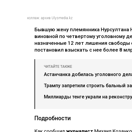
коллаж: архив Ulysmedia.kz
Бывшую жену племянника Нурсултана 
виновной по четвертому уголовному де
назначенные 12 лет лишения свободы 
постановил взыскать с нее более 8 млр
ЧИТАЙТЕ ТАКЖЕ
Астанчанка добилась уголовного дел
Трампу запретили строить бальный за
Миллиарды тенге украли на реконстр
Подробности
Как сообщил
журналист
Михаил Козачков