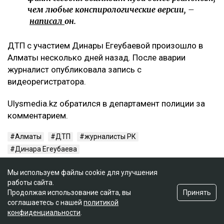
органов, переломы ребер с обеих сторон, а также
сложный перелом коленного сустава с разрывом
связок. Врачи, как утверждает Сарсеков, не
исключают, что последствия могут привести к
инвалидности.
– Пока же остается один бесспорный факт:
человек находится в больнице с
тяжелейшими травмами. И именно этот
факт сегодня выглядит куда более реальным,
чем любые конспирологические версии, –
написал
он.
ДТП с участием Динары Егеубаевой произошло в
Алматы несколько дней назад. После аварии
Мы используем файлы cookie для улучшения
журналист опубликовала запись с
работы сайта.
Принять
Продолжая использование сайта, вы
видеорегистратора.
соглашаетесь с нашей
политикой
конфиденциальности
.
Ulysmedia.kz обратился в департамент полиции за