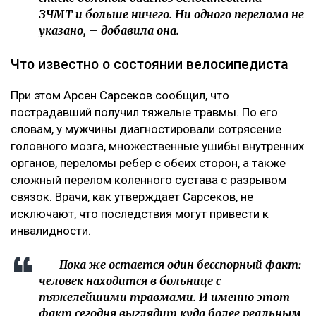
– Я на сто процентов уверена, что это был
заказ.
Появилось фото без лица, якобы,
велосипедиста с перебинтованными ногами,
которое сопровождалось перечислением его
травм. В их числе сломанная нога и
разорванные связки, которые, якобы могут
оставить его инвалидом. На самом деле, в
списке больных диагноз велосипедиста -
ЗЧМТ и больше ничего. Ни одного перелома не
указано, – добавила она.
Что известно о состоянии велосипедиста
При этом Арсен Сарсеков сообщил, что
пострадавший получил тяжелые травмы. По его
словам, у мужчины диагностировали сотрясение
головного мозга, множественные ушибы внутренних