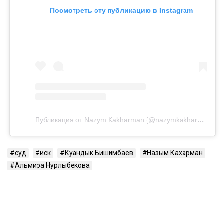
психологическим давлением и физической
агрессией.
Напомним, бывший министр национальной
экономики Куандык Бишимбаев отбывает 24-летний
срок по делу об убийстве Салтанат Нукеновой. Ранее
он также был осужден за коррупцию.