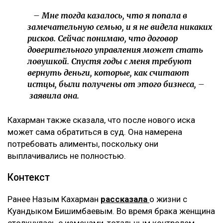
фитнес-клубом, которым она управляла после
рождения второго ребенка.
– Это уже четвертый иск за два года в мою
сторону, но первый – от бывшей свекрови. Я
за все это время подала только один иск, о
лишении родительских прав. У меня
ощущение, что в их мире я виновата во всем:
что развелась, что высказала свое мнение,
что дети не хотят общаться с ними, –
комментирует она.
По её словам, помещение, где работал фитнес-клуб,
было оформлено на мать Куандыка Бишимбаева
(Альмиру Нурлыбекову), а сама она управляла
бизнесом по договору доверительного управления.
Теперь же этот договор стал основанием для
денежных требований.