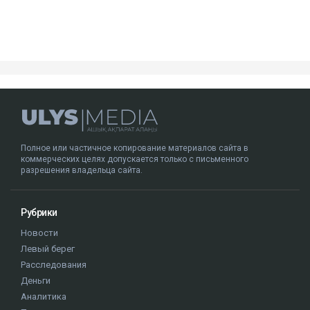
Посмотреть эту публикацию в Instagram
Публикация от Nazym Kakharman (@nazymkakharman)
суд
иск
Куандык Бишимбаев
Назым Кахарман
Альмира Нурлыбекова