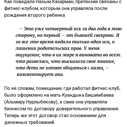
Назым Кахарман сообщила, что мать ее бывшего
мужа Куандыка Бишимбаева подала против нее иск
почти на 25 млн тенге. По словам Кахарман, это
четвертое судебное разбирательство,
инициированное семьей осужденного экс-министра
за последние два года, ссообщает Ulysmedia.kz.
ЧИТАЙТЕ ТАКЖЕ
10 млрд тенге за смерть Нурай потребовали с
Шерхана Аймахана
«Пивной король» Тохтар Тулешов пытается сократить
свой 21-летний срок
Meta заплатит $567 млн за негативное влияние
Instagram на детей и молодежь
Иск спустя годы
Как поведала Назым Кахарман, претензии связаны с