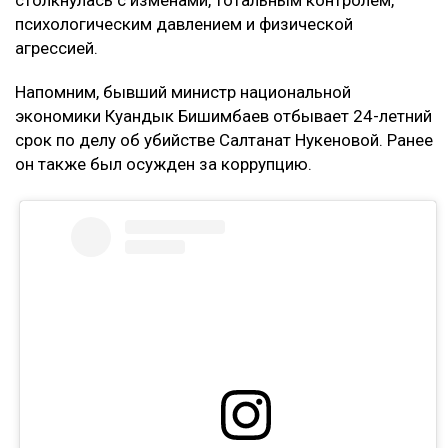
– Мне тогда казалось, что я попала в
замечательную семью, и я не видела никаких
рисков. Сейчас понимаю, что договор
доверительного управления может стать
ловушкой. Спустя годы с меня требуют
вернуть деньги, которые, как считают
истцы, были получены от этого бизнеса, –
заявила она.
Кахарман также сказала, что после нового иска
может сама обратиться в суд. Она намерена
потребовать алименты, поскольку они
выплачивались не полностью.
Контекст
Ранее Назым Кахарман
рассказала
о жизни с
Куандыком Бишимбаевым. Во время брака женщина
столкнулась с изменами, тотальным контролем,