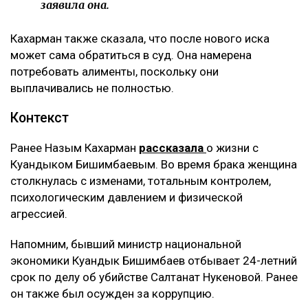
комментирует она.
По её словам, помещение, где работал фитнес-клуб,
было оформлено на мать Куандыка Бишимбаева
(Альмиру Нурлыбекову), а сама она управляла
бизнесом по договору доверительного управления.
Теперь же этот договор стал основанием для
денежных требований.
– Мне тогда казалось, что я попала в
замечательную семью, и я не видела никаких
рисков. Сейчас понимаю, что договор
доверительного управления может стать
ловушкой. Спустя годы с меня требуют
вернуть деньги, которые, как считают
истцы, были получены от этого бизнеса, –
заявила она.
Кахарман также сказала, что после нового иска