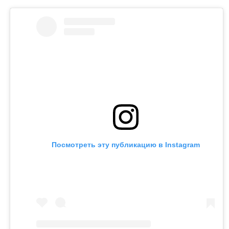
может сама обратиться в суд. Она намерена
потребовать алименты, поскольку они
выплачивались не полностью.
Контекст
Ранее Назым Кахарман
рассказала
о жизни с
Куандыком Бишимбаевым. Во время брака женщина
столкнулась с изменами, тотальным контролем,
психологическим давлением и физической
агрессией.
Напомним, бывший министр национальной
экономики Куандык Бишимбаев отбывает 24-летний
срок по делу об убийстве Салтанат Нукеновой. Ранее
он также был осужден за коррупцию.