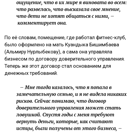
«Пивной король» Тохтар Тулешов пытается сократить
свой 21-летний срок
Meta заплатит $567 млн за негативное влияние
Instagram на детей и молодежь
Иск спустя годы
Как поведала Назым Кахарман, претензии связаны с
фитнес-клубом, которым она управляла после
рождения второго ребенка.
– Это уже четвертый иск за два года в мою
сторону, но первый – от бывшей свекрови. Я
за все это время подала только один иск, о
лишении родительских прав. У меня
ощущение, что в их мире я виновата во всем:
что развелась, что высказала свое мнение,
что дети не хотят общаться с ними, –