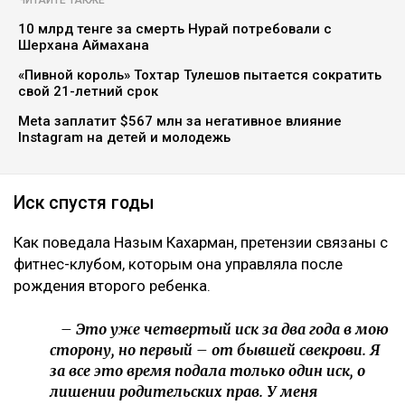
Коллаж Ulysmedia.kz
Назым Кахарман сообщила, что мать ее бывшего
мужа Куандыка Бишимбаева подала против нее иск
почти на 25 млн тенге. По словам Кахарман, это
четвертое судебное разбирательство,
инициированное семьей осужденного экс-министра
за последние два года, ссообщает Ulysmedia.kz.
ЧИТАЙТЕ ТАКЖЕ
10 млрд тенге за смерть Нурай потребовали с
Шерхана Аймахана