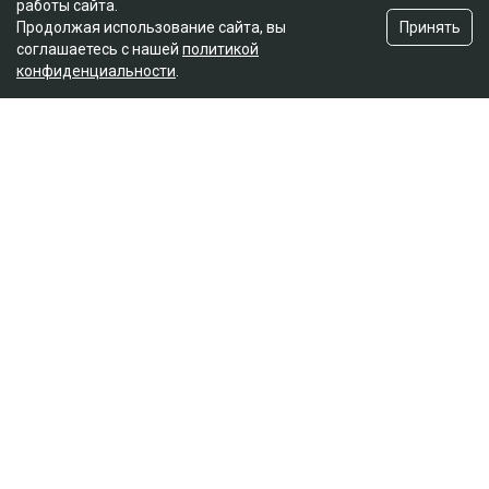
работы сайта.
Принять
Продолжая использование сайта, вы
соглашаетесь с нашей
политикой
конфиденциальности
.
Главная
Новости
25 миллионов требует с Назым
Кахарман мать Бишимбаева
Зарина Файзулина
06.08.2026, 08:58
Коллаж Ulysmedia.kz
Назым Кахарман сообщила, что мать ее бывшего
мужа Куандыка Бишимбаева подала против нее иск
почти на 25 млн тенге. По словам Кахарман, это
четвертое судебное разбирательство,