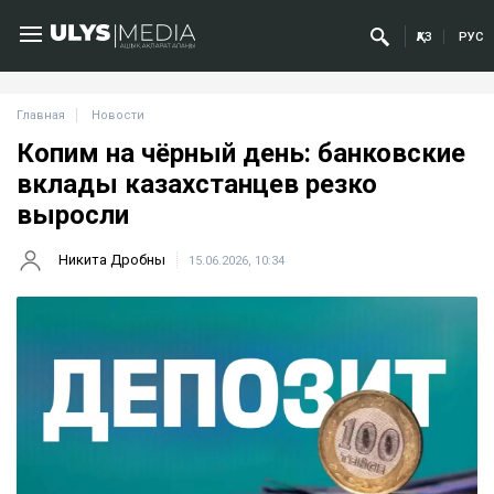
ҚАЗ
РУС
Главная
Новости
Копим на чёрный день: банковские
вклады казахстанцев резко
выросли
Никита Дробны
15.06.2026, 10:34