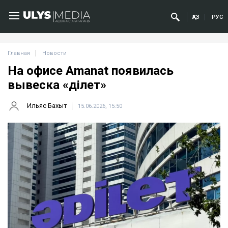
ҚАЗ
РУС
Главная
Новости
На офисе Amanat появилась
вывеска «Әділет»
Ильяс Бахыт
15.06.2026, 15:50