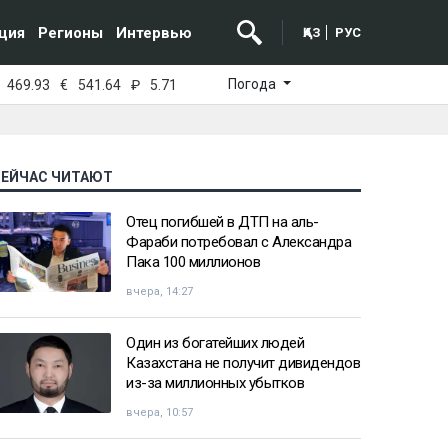
ция
Регионы
Интервью
ҚАЗ
РУС
Погода
469.93
€
541.64
₽
5.71
СЕЙЧАС ЧИТАЮТ
Отец погибшей в ДТП на аль-
Фараби потребовал с Александра
Пака 100 миллионов
вчера, 14:27
Один из богатейших людей
Казахстана не получит дивидендов
из-за миллионных убытков
вчера, 10:57