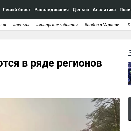
Левый берег
Расследования
Деньги
Аналитика
Пози
ния
#акимы
#январские события
#война в Украине
$
тся в ряде регионов