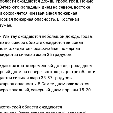
 области ожидаются дождь, гроза, град. Ночью
. Ветер юго-западный днем на севере, востоке
ти сохраняется чрезвычайная пожарная
ысокая пожарная опасность. В Костанай
туман.
сти Улытау ожидаются небольшой дождь, гроза.
ападе, севере области ожидается высокая
ласти ожидается чрезвычайная пожарная
жидается сильная жара 35 градусов.
ожидаются кратковременный дождь, гроза, днем
рный днем на севере, востоке, в центре области
ается сильная жара 35-37 градусов.
ожарная опасность. В Семее днем ожидаются
еверо-западный, северный днем порывы 15-20
захстанской области ожидаются
д, шквал. Ветер северо-западный, северный