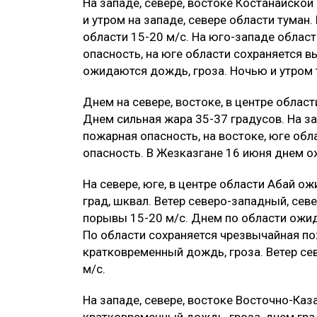
На западе, севере, востоке Костанайской
и утром на западе, севере области туман
области 15-20 м/с. На юго-западе облас
опасность, на юге области сохраняется в
ожидаются дождь, гроза. Ночью и утром 
Днем на севере, востоке, в центре обла
Днем сильная жара 35-37 градусов. На з
пожарная опасность, на востоке, юге об
опасность. В Жезказгане 16 июня днем о
На севере, юге, в центре области Абай 
град, шквал. Ветер северо-западный, севе
порывы 15-20 м/с. Днем по области ожид
По области сохраняется чрезвычайная п
кратковременный дождь, гроза. Ветер с
м/с.
На западе, севере, востоке Восточно-Ка
кратковременный дождь, гроза, днем гра