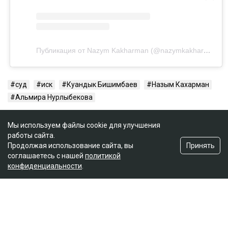
Публикация от Nazym Kakharman (@nazymkakharman)
суд
иск
Куандык Бишимбаев
Назым Кахарман
Альмира Нурлыбекова
Мы используем файлы cookie для улучшения
работы сайта.
Принять
Продолжая использование сайта, вы
соглашаетесь с нашей
политикой
конфиденциальности
.