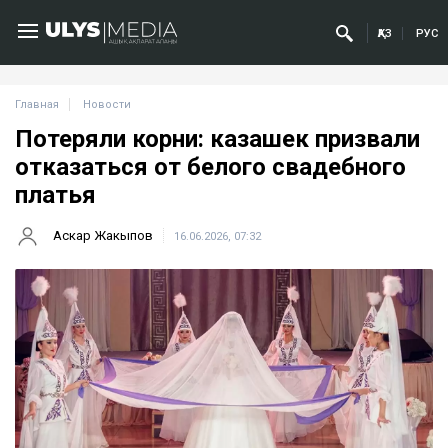
ҚАЗ
РУС
Главная
Новости
Потеряли корни: казашек призвали
отказаться от белого свадебного
платья
Аскар Жакыпов
16.06.2026, 07:32