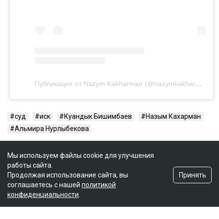
Публикация от Nazym Kakharman (@nazymkakharman)
суд
иск
Куандык Бишимбаев
Назым Кахарман
Альмира Нурлыбекова
Мы используем файлы cookie для улучшения
работы сайта.
Принять
Продолжая использование сайта, вы
соглашаетесь с нашей
политикой
конфиденциальности
.