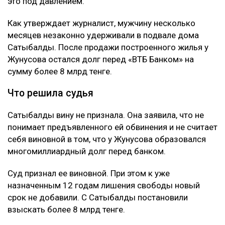
Жунусова - бывшего мужа ее сестры и прежнего
бизнес-партнера. Отмечается, что Сатыбалды и
Жунусов вместе занимались бизнесом, в том числе
строительством жилого комплекса «Восточка» в
Алматы.
Позже Жунусов передал доли в компаниях
связанным с Сатыбалды лицам и подписал ряд
других документов. По версии обвинения, сделал он
это под давлением.
Как утверждает журналист, мужчину несколько
месяцев незаконно удерживали в подвале дома
Сатыбалды. После продажи построенного жилья у
Жунусова остался долг перед «ВТБ Банком» на
сумму более 8 млрд тенге.
Что решила судья
Сатыбалды вину не признала. Она заявила, что не