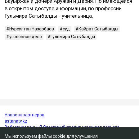
лишении свободы. После этого окончательный срок
увеличили до 12 лет.
Кто такая Гульмира Сатыбалды
Гульмира Сатыбалды - бывшая супруга Кайрата
Сатыбалды, племянника экс-президента Казахстана
Нурсултана Назарбаева. Они развелись в 2005 году.
У бывших супругов трое общих детей - сын
Бауыржан и дочери Аружан и Дария. По имеющейся
в открытом доступе информации, по профессии
Гульмира Сатыбалды - учительница.
Нурсултан Назарбаев
суд
Кайрат Сатыбалды
уголовное дело
Гульмира Сатыбалды
Мы используем файлы cookie для улучшения