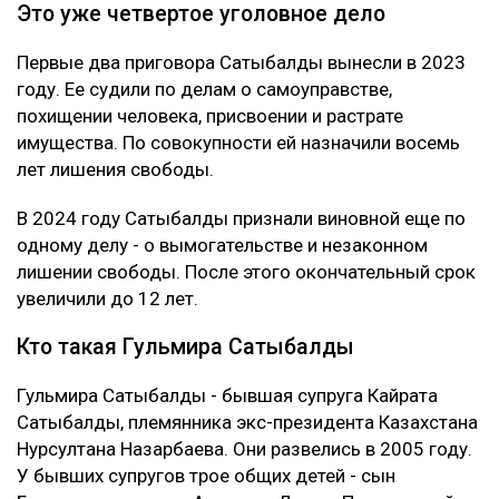
понимает предъявленного ей обвинения и не считает
себя виновной в том, что у Жунусова образовался
многомиллиардный долг перед банком.
Суд признал ее виновной. При этом к уже
назначенным 12 годам лишения свободы новый
срок не добавили. С Сатыбалды постановили
взыскать более 8 млрд тенге.
Это уже четвертое уголовное дело
Первые два приговора Сатыбалды вынесли в 2023
году. Ее судили по делам о самоуправстве,
похищении человека, присвоении и растрате
имущества. По совокупности ей назначили восемь
лет лишения свободы.
В 2024 году Сатыбалды признали виновной еще по
одному делу - о вымогательстве и незаконном