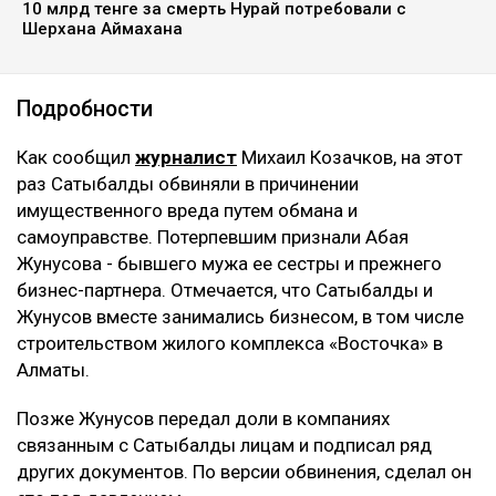
постановил взыскать с нее более 8 млрд тенге,
передаёт Ulysmedia.kz.
ЧИТАЙТЕ ТАКЖЕ
Трампу запретили строить бальный зал в Белом доме
за $400 млн
Миллиарды тенге украли на реконструкции водовода в
Атырау
10 млрд тенге за смерть Нурай потребовали с
Шерхана Аймахана
Подробности
Как сообщил
журналист
Михаил Козачков, на этот
раз Сатыбалды обвиняли в причинении
имущественного вреда путем обмана и
самоуправстве. Потерпевшим признали Абая