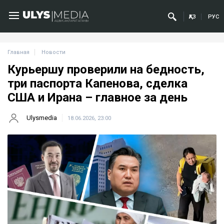
ҚАЗ
РУС
Главная
Новости
Курьершу проверили на бедность,
три паспорта Капенова, сделка
США и Ирана – главное за день
Ulysmedia
18.06.2026, 23:00