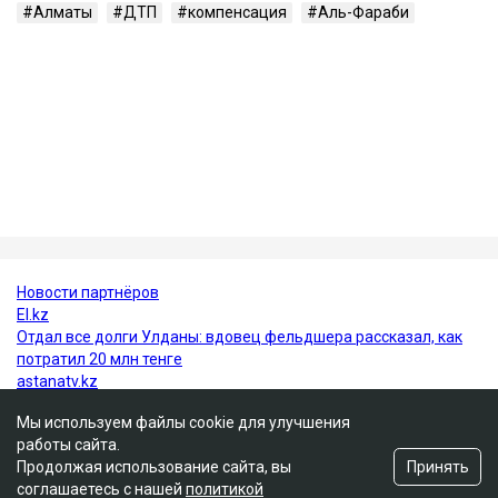
около 219 км/ч.
В июне 2026 года Александр Пак был признан
виновным по части 4 статьи 345-1 УК РК и
приговорен к 10 годам лишения свободы с
пожизненным лишением права управления
транспортными средствами. Все представители
потерпевших, кроме отца погибшей Томирис,
заявили в суде, что простили Пака и не имеют к нему
претензий.
Алматы
ДТП
компенсация
Аль-Фараби
Мы используем файлы cookie для улучшения
работы сайта.
Принять
Продолжая использование сайта, вы
соглашаетесь с нашей
политикой