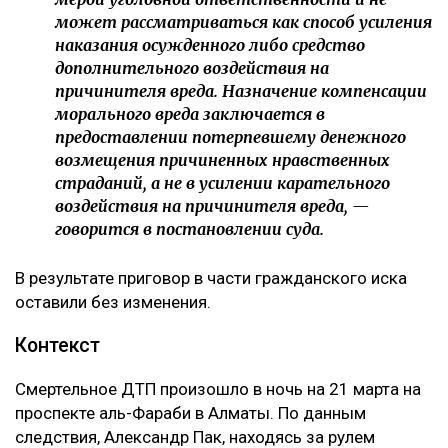
отдельно указала, что несогласие потерпевшего с
присужденной суммой само по себе не
свидетельствует о незаконности судебного
решения.
Кроме того, суд напомнил, что компенсация
морального вреда не может использоваться как
дополнительное наказание для виновного.
– Компенсация морального вреда не является
мерой уголовной ответственности и не
может рассматриваться как способ усиления
наказания осужденного либо средство
дополнительного воздействия на
причинителя вреда. Назначение компенсации
морального вреда заключается в
предоставлении потерпевшему денежного
возмещения причиненных нравственных
страданий, а не в усилении карательного