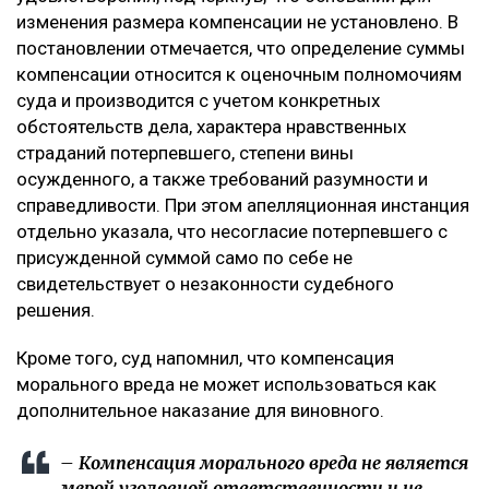
Кроме того, потерпевший обращал внимание суда на
то, что девушка погибла в 20 лет, не успев создать
семью и реализовать свои жизненные планы. По
мнению заявителя, суд первой инстанции не в
полной мере оценил глубину нравственных
страданий отца.
Что решил суд
Судебная коллегия оставила жалобу без
удовлетворения, подчеркнув, что оснований для
изменения размера компенсации не установлено. В
постановлении отмечается, что определение суммы
компенсации относится к оценочным полномочиям
суда и производится с учетом конкретных
обстоятельств дела, характера нравственных
страданий потерпевшего, степени вины
осужденного, а также требований разумности и
справедливости. При этом апелляционная инстанция