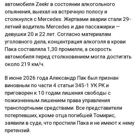
воздействия на причинителя вреда, —
говорится в постановлении суда.
В результате приговор в части гражданского иска
оставили без изменения.
Контекст
Смертельное ДТП произошло в ночь на 21 марта на
проспекте аль-Фараби в Алматы. По данным
следствия, Александр Пак, находясь за рулем
автомобиля Zeekr в состоянии алкогольного
опьянения, выехал на встречную полосу и
столкнулся с Mercedes. Жертвами аварии стали 29-
летний водитель Mercedes и две пассажирки —
девушки 20 и 22 лет. Согласно материалам
уголовного дела, концентрация алкоголя в крови
Пака составляла 1,30 промилле, а скорость
автомобиля перед столкновением могла достигать