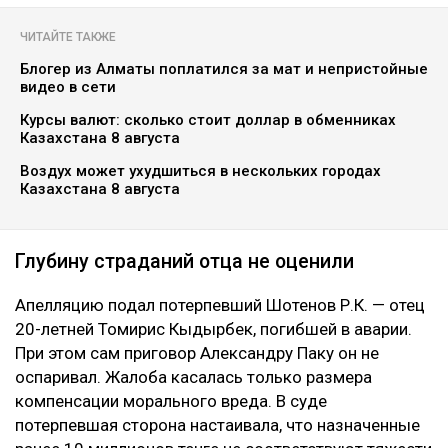
Коллаж Ulysmedia.kz
Апелляционный суд Алматы рассмотрел спор о
размере компенсации морального вреда по делу о
смертельном ДТП на проспекте аль-Фараби. Отец
одной из погибших в аварии девушек просил
увеличить выплату с 10 до 100 миллионов тенге,
сообщает Ulysmedia.kz.
ЧИТАЙТЕ ТАКЖЕ
Блогер из Алматы поплатился за мат и непристойные
видео в сети
Курсы валют: сколько стоит доллар в обменниках
Казахстана 8 августа
Воздух может ухудшиться в нескольких городах
Казахстана 8 августа