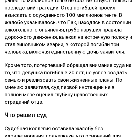
Глубину страданий отца не оценили
Апелляцию подал потерпевший Шотенов Р.К. — отец
20-летней Томирис Кыдырбек, погибшей в аварии.
При этом сам приговор Александру Паку он не
оспаривал. Жалоба касалась только размера
компенсации морального вреда. В суде
потерпевшая сторона настаивала, что назначенные
ранее 10 миллионов тенге не соответствуют тяжести
последствий трагедии. Отец погибшей просил
взыскать с осужденного 100 миллионов тенге. В
жалобе указывалось, что Пак, находясь в состоянии
алкогольного опьянения, грубо нарушил правила
дорожного движения, выехал на встречную полосу и
стал виновником аварии, в которой погибли три
человека, включая единственную дочь заявителя.