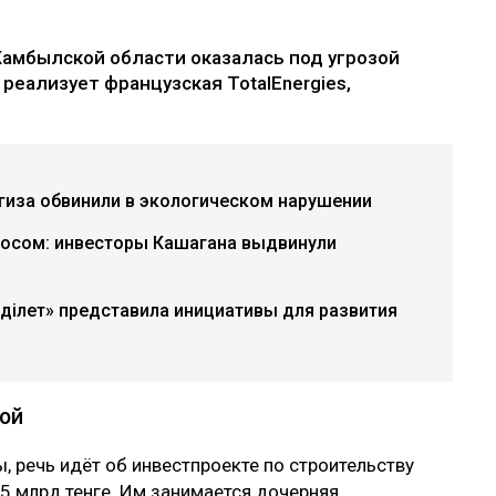
Жамбылской области оказалась под угрозой
реализует французская TotalEnergies,
гиза обвинили в экологическом нарушении
росом: инвесторы Кашагана выдвинули
«Әділет» представила инициативы для развития
ой
, речь идёт об инвестпроекте по строительству
5 млрд тенге. Им занимается дочерняя