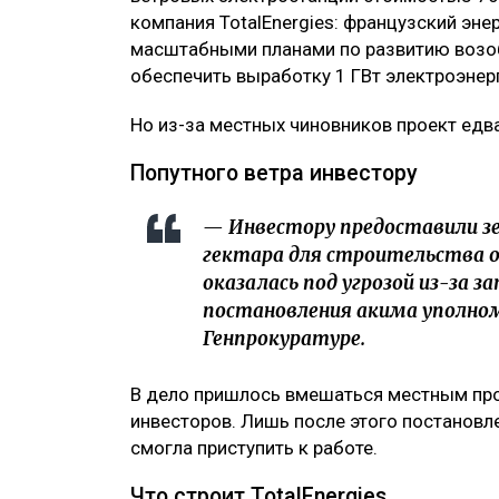
компания TotalEnergies: французский энер
масштабными планами по развитию возоб
обеспечить выработку 1 ГВт электроэнерг
Но из-за местных чиновников проект едва
Попутного ветра инвестору
— Инвестору предоставили з
гектара для строительства о
оказалась под угрозой из-за 
постановления акима уполно
Генпрокуратуре.
В дело пришлось вмешаться местным про
инвесторов. Лишь после этого постановл
смогла приступить к работе.
Что строит TotalEnergies