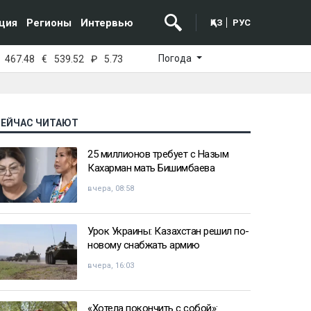
ция
Регионы
Интервью
ҚАЗ
РУС
Погода
467.48
€
539.52
₽
5.73
СЕЙЧАС ЧИТАЮТ
25 миллионов требует с Назым
Кахарман мать Бишимбаева
вчера, 08:58
Урок Украины: Казахстан решил по-
новому снабжать армию
вчера, 16:03
«Хотела покончить с собой»: