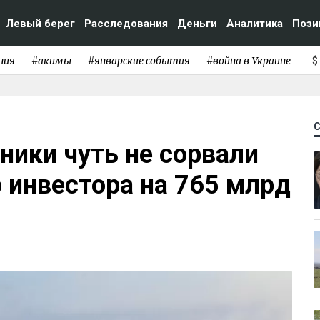
Левый берег
Расследования
Деньги
Аналитика
Пози
ния
#акимы
#январские события
#война в Украине
$
ники чуть не сорвали
 инвестора на 765 млрд