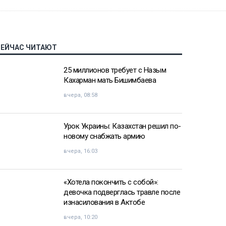
СЕЙЧАС ЧИТАЮТ
25 миллионов требует с Назым
Кахарман мать Бишимбаева
вчера, 08:58
Урок Украины: Казахстан решил по-
новому снабжать армию
вчера, 16:03
«Хотела покончить с собой»:
девочка подверглась травле после
изнасилования в Актобе
вчера, 10:20