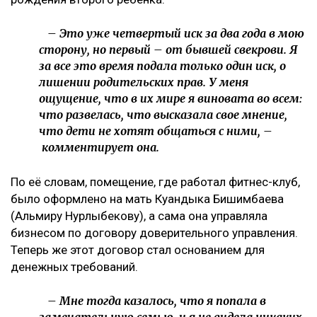
четвертое судебное разбирательство,
инициированное семьей осужденного экс-министра
за последние два года, ссообщает Ulysmedia.kz.
ЧИТАЙТЕ ТАКЖЕ
Meta заплатит $567 млн за негативное влияние
Instagram на детей и молодежь
Крики и эмоции: как Бажкенова отреагировала на
показания в суде
На бездомных и психически больных людей массово
оформляли кредиты в Казахстане
Иск спустя годы
Как поведала Назым Кахарман, претензии связаны с
фитнес-клубом, которым она управляла после
рождения второго ребенка.