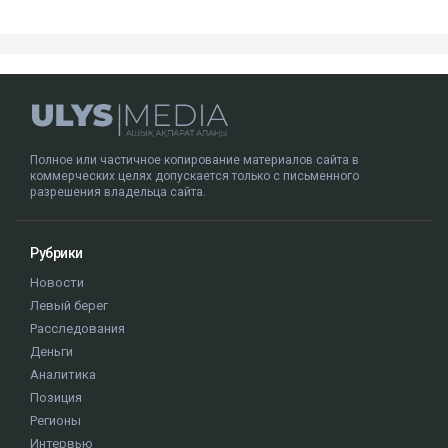
Публикация от Nazym Kakharman (@nazymkakharman)
суд
иск
Куандык Бишимбаев
Назым Кахарман
Альмира Нурлыбекова