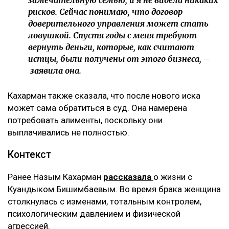
– Это уже четвертый иск за два года в мою
сторону, но первый – от бывшей свекрови. Я
за все это время подала только один иск, о
лишении родительских прав. У меня
ощущение, что в их мире я виновата во всем:
что развелась, что высказала свое мнение,
что дети не хотят общаться с ними, –
комментирует она.
По её словам, помещение, где работал фитнес-клуб,
было оформлено на мать Куандыка Бишимбаева
(Альмиру Нурлыбекову), а сама она управляла
бизнесом по договору доверительного управления.
Теперь же этот договор стал основанием для
денежных требований.
– Мне тогда казалось, что я попала в
замечательную семью, и я не видела никаких
рисков. Сейчас понимаю, что договор