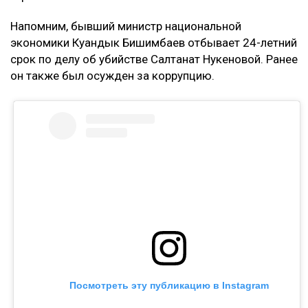
доверительного управления может стать
ловушкой. Спустя годы с меня требуют
вернуть деньги, которые, как считают
истцы, были получены от этого бизнеса, –
заявила она.
Кахарман также сказала, что после нового иска
может сама обратиться в суд. Она намерена
потребовать алименты, поскольку они
выплачивались не полностью.
Контекст
Ранее Назым Кахарман
рассказала
о жизни с
Куандыком Бишимбаевым. Во время брака женщина
столкнулась с изменами, тотальным контролем,
психологическим давлением и физической
агрессией.