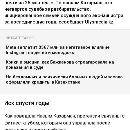
Главная
Новости
25 миллионов требует с Назым
Кахарман мать Бишимбаева
Зарина Файзулина
06.08.2026, 08:58
Коллаж Ulysmedia.kz
Назым Кахарман сообщила, что мать ее бывшего
мужа Куандыка Бишимбаева подала против нее иск
почти на 25 млн тенге. По словам Кахарман, это