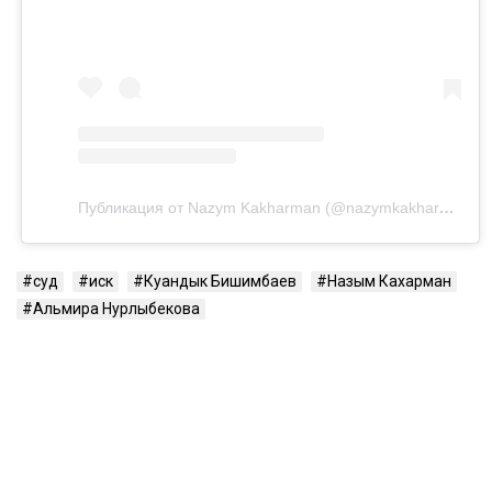
Напомним, бывший министр национальной
экономики Куандык Бишимбаев отбывает 24-летний
срок по делу об убийстве Салтанат Нукеновой. Ранее
он также был осужден за коррупцию.
Посмотреть эту публикацию в Instagram