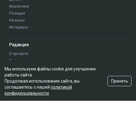
Аналитика
Позиция
Регионы
Интервью
Редакция
О проекте
Правила сайта
Реклама на сайте
Мы используем файлы cookie для улучшения
Контакты
работы сайта.
Принять
Продолжая использование сайта, вы
Редакционная политика
соглашаетесь с нашей
политикой
конфиденциальности
.
Мы в социальных сетях
Подписаться на Google News