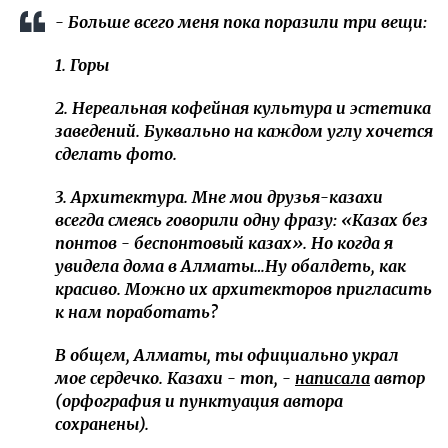
‎Девушка отметила, что впервые посетила
Казахстан. Алматы, по ее словам, "невероятно
зеленый, живой и безумно стильный мегаполис,
который сочетает в себе европейский уют, вайб
кочевой свободы и азиатское гостеприимство".
Автор поста в Threads с сожалением отметила, что
долго сомневалась, стоит ли ехать в Казахстан.
‎Цитата
‎- Больше всего меня пока поразили три вещи:
1. Горы
2. Нереальная кофейная культура и эстетика
заведений. Буквально на каждом углу хочется
сделать фото.
‎3. Архитектура. Мне мои друзья-казахи