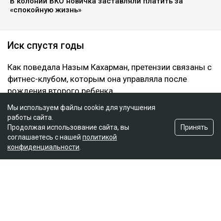
инициированное семьей осужденного экс-министра
за последние два года, ссообщает Ulysmedia.kz.
ЧИТАЙТЕ ТАКЖЕ
Показания против Бажкеновой: что вскрылось на
очередном заседании суда
На бездомных и психически больных людей массово
оформляли кредиты в Казахстане
Мы используем файлы cookie для улучшения
В колонии ВКО новичка заставляли платить за
работы сайта.
«спокойную жизнь»
Принять
Продолжая использование сайта, вы
соглашаетесь с нашей
политикой
конфиденциальности
.
Иск спустя годы
Как поведала Назым Кахарман, претензии связаны с
фитнес-клубом, которым она управляла после
рождения второго ребенка.