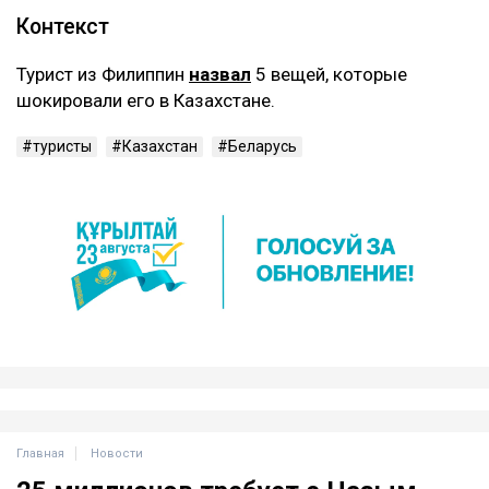
всегда смеясь говорили одну фразу: «Казах без
понтов - беспонтовый казах». Но когда я
увидела дома в Алматы…Ну обалдеть, как
красиво. Можно их архитекторов пригласить
к нам поработать?
В общем, Алматы, ты официально украл
мое сердечко. Казахи - топ, -
написала
автор
(орфография и пунктуация автора
сохранены).
‎Контекст
‎Турист из Филиппин
назвал
5 вещей, которые
шокировали его в Казахстане.
туристы
Казахстан
Беларусь