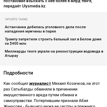
постановил взыскать с нее более 8 млрд тенге,
передаёт Ulysmedia.kz.
ЧИТАЙТЕ ТАКЖЕ
Астанчанка добилась уголовного дела после
нападения мужчины в парке
Трампу запретили строить бальный зал в Белом доме
за $400 млн
Миллиарды тенге украли на реконструкции водовода в
Атырау
Подробности
Как сообщил
журналист
Михаил Козачков, на этот
раз Сатыбалды обвиняли в причинении
имущественного вреда путем обмана и
самоуправстве. Потерпевшим признали Абая
Жунусова - бывшего мужа ее сестры и прежнего