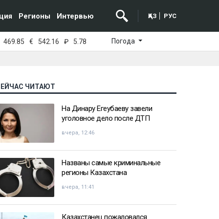
ция
Регионы
Интервью
ҚАЗ
РУС
Погода
469.85
€
542.16
₽
5.78
СЕЙЧАС ЧИТАЮТ
На Динару Егеубаеву завели
уголовное дело после ДТП
вчера, 12:46
Названы самые криминальные
регионы Казахстана
вчера, 11:41
Казахстанец пожаловался