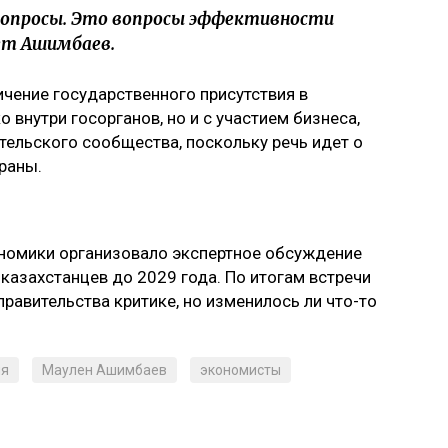
вопросы. Это вопросы эффективности
ет Ашимбаев.
чение государственного присутствия в
внутри госорганов, но и с участием бизнеса,
тельского сообщества, поскольку речь идет о
раны.
номики организовало экспертное обсуждение
азахстанцев до 2029 года. По итогам встречи
равительства критике, но изменилось ли что-то
ия
Маулен Ашимбаев
экономисты