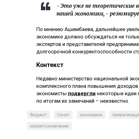
- Это уже не теоретические 
нашей экономики, - резюмиру
По мнению Ашимбаева, дальнейшее увели
экономике должно обсуждаться не только 
экспертов и представителей предпринима
долгосрочной конкурентоспособности ст
Контекст
Недавно министерство национальной эко
комплексного плана повышения доходов к
экономисты
подвергли
некоторые идеи п
по итогам их замечаний – неизвестно.
бюджет
Сенат
экономика
приватизац
квазигоскомпании