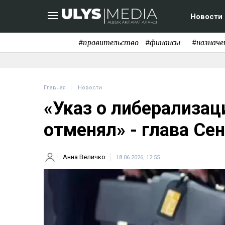
Новости
#правительство
#финансы
#назначе
Главная
Новости
«Указ о либерализац
отменял» - глава Се
Анна Величко
18.06.2026, 12:55