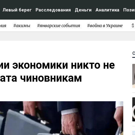
Левый берег
Расследования
Деньги
Аналитика
Пози
ния
#акимы
#январские события
#война в Украине
$
ии экономики никто не
ната чиновникам