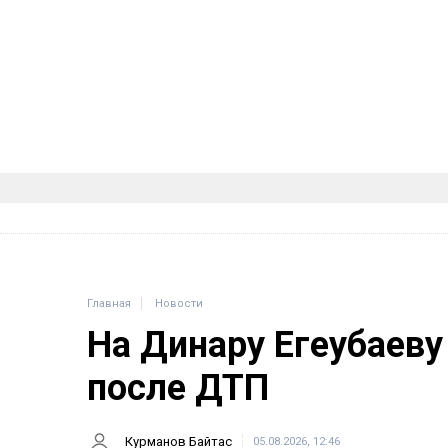
Главная
Новости
На Динару Егеубаеву
после ДТП
Курманов Байтас
05.08.2026, 12:46