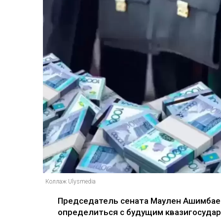
Коллаж Ulysmedia
Председатель сената Маулен Ашимбаев
определиться с будущим квазигосудар