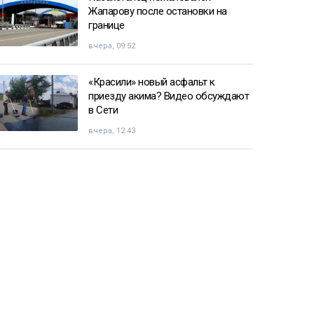
Жапарову после остановки на
границе
вчера, 09:52
«Красили» новый асфальт к
приезду акима? Видео обсуждают
в Сети
вчера, 12:43