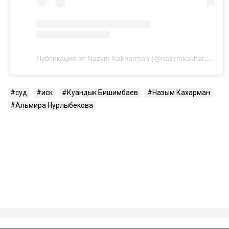
Публикация от Nazym Kakharman (@nazymkakharman)
суд
иск
Куандык Бишимбаев
Назым Кахарман
Альмира Нурлыбекова