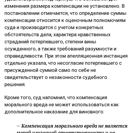
то, что девушка погибла в 20 лет, не успев создать
семью и реализовать свои жизненные планы. По
мнению заявителя, суд первой инстанции не в
полной мере оценил глубину нравственных
страданий отца.
Что решил суд
Судебная коллегия оставила жалобу без
удовлетворения, подчеркнув, что оснований для
изменения размера компенсации не установлено. В
постановлении отмечается, что определение суммы
компенсации относится к оценочным полномочиям
суда и производится с учетом конкретных
обстоятельств дела, характера нравственных
страданий потерпевшего, степени вины
осужденного, а также требований разумности и
справедливости. При этом апелляционная инстанция
отдельно указала, что несогласие потерпевшего с