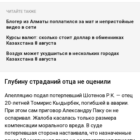
Коллаж Ulysmedia.kz
Апелляционный суд Алматы рассмотрел спор о
размере компенсации морального вреда по делу о
смертельном ДТП на проспекте аль-Фараби. Отец
одной из погибших в аварии девушек просил
увеличить выплату с 10 до 100 миллионов тенге,
сообщает Ulysmedia.kz.
ЧИТАЙТЕ ТАКЖЕ
Блогер из Алматы поплатился за мат и непристойные
видео в сети
Курсы валют: сколько стоит доллар в обменниках
Казахстана 8 августа
Воздух может ухудшиться в нескольких городах
Казахстана 8 августа