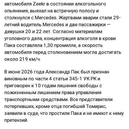
говорится в постановлении суда.
В результате приговор в части гражданского иска
оставили без изменения.
Контекст
Смертельное ДТП произошло в ночь на 21 марта на
проспекте аль-Фараби в Алматы. По данным
следствия, Александр Пак, находясь за рулем
автомобиля Zeekr в состоянии алкогольного
опьянения, выехал на встречную полосу и
столкнулся с Mercedes. Жертвами аварии стали 29-
летний водитель Mercedes и две пассажирки —
девушки 20 и 22 лет. Согласно материалам
уголовного дела, концентрация алкоголя в крови
Пака составляла 1,30 промилле, а скорость
автомобиля перед столкновением могла достигать
около 219 км/ч.