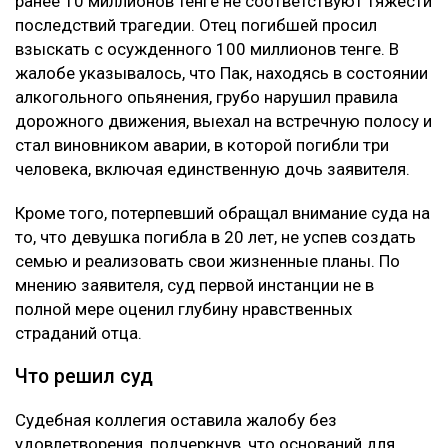
Глубину страданий отца не оценили
Апелляцию подал потерпевший Шотенов Р.К. — отец
20-летней Томирис Кыдырбек, погибшей в аварии.
При этом сам приговор Александру Паку он не
оспаривал. Жалоба касалась только размера
компенсации морального вреда. В суде
потерпевшая сторона настаивала, что назначенные
ранее 10 миллионов тенге не соответствуют тяжести
последствий трагедии. Отец погибшей просил
взыскать с осужденного 100 миллионов тенге. В
жалобе указывалось, что Пак, находясь в состоянии
алкогольного опьянения, грубо нарушил правила
дорожного движения, выехал на встречную полосу и
стал виновником аварии, в которой погибли три
человека, включая единственную дочь заявителя.
Кроме того, потерпевший обращал внимание суда на