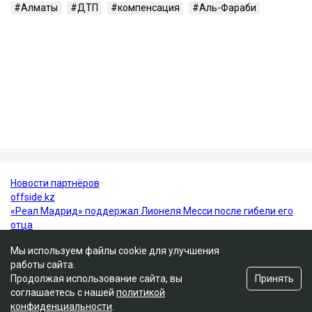
В июне 2026 года Александр Пак был признан
виновным по части 4 статьи 345-1 УК РК и
приговорен к 10 годам лишения свободы с
пожизненным лишением права управления
транспортными средствами. Все представители
потерпевших, кроме отца погибшей Томирис,
заявили в суде, что простили Пака и не имеют к нему
претензий.
Алматы
ДТП
компенсация
Аль-Фараби
Мы используем файлы cookie для улучшения
работы сайта.
Принять
Продолжая использование сайта, вы
соглашаетесь с нашей
политикой
конфиденциальности
.