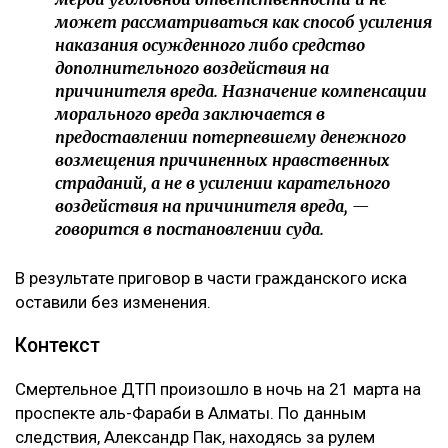
присужденной суммой само по себе не
свидетельствует о незаконности судебного
решения.
Кроме того, суд напомнил, что компенсация
морального вреда не может использоваться как
дополнительное наказание для виновного.
– Компенсация морального вреда не является
мерой уголовной ответственности и не
может рассматриваться как способ усиления
наказания осужденного либо средство
дополнительного воздействия на
причинителя вреда. Назначение компенсации
морального вреда заключается в
предоставлении потерпевшему денежного
возмещения причиненных нравственных
страданий, а не в усилении карательного
воздействия на причинителя вреда, —