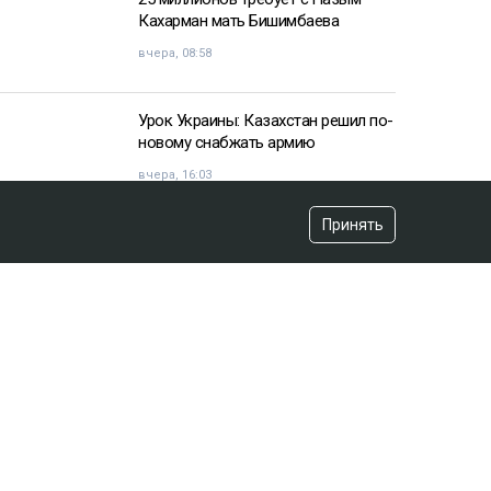
Кахарман мать Бишимбаева
вчера, 08:58
Урок Украины: Казахстан решил по-
новому снабжать армию
вчера, 16:03
Принять
«Хотела покончить с собой»:
девочка подверглась травле после
изнасилования в Актобе
вчера, 10:20
Владимир Зеленский договорился
с НАТО
вчера, 07:44