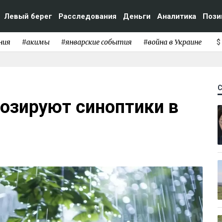
Левый берег
Расследования
Деньги
Аналитика
Пози
ния
#акимы
#январские события
#война в Украине
$
озируют синоптики в