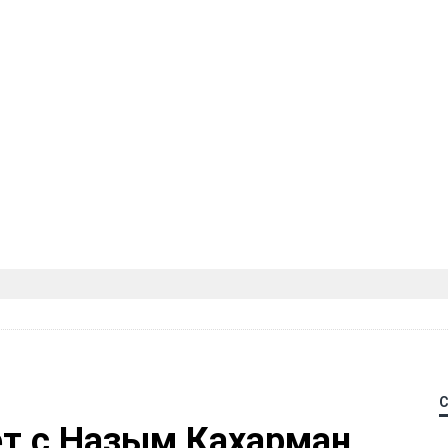
ет с Назым Кахарман