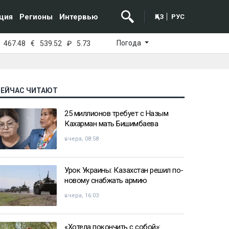
ция
Регионы
Интервью
ҚАЗ
РУС
Погода
467.48
€
539.52
₽
5.73
СЕЙЧАС ЧИТАЮТ
25 миллионов требует с Назым
Кахарман мать Бишимбаева
вчера, 08:58
Урок Украины: Казахстан решил по-
новому снабжать армию
вчера, 16:03
«Хотела покончить с собой»: