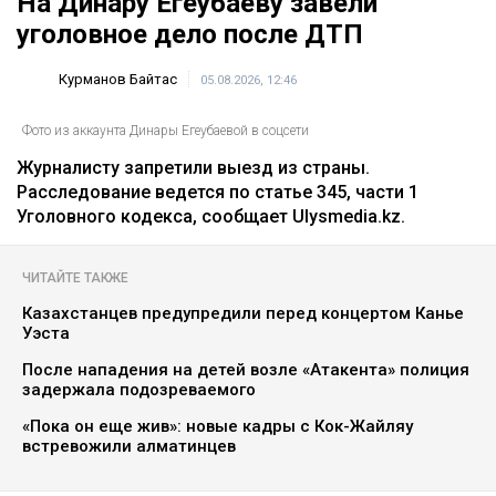
На Динару Егеубаеву завели
уголовное дело после ДТП
Курманов Байтас
05.08.2026, 12:46
Фото из аккаунта Динары Егеубаевой в соцсети
Журналисту запретили выезд из страны.
Расследование ведется по статье 345, части 1
Уголовного кодекса, сообщает Ulysmedia.kz.
ЧИТАЙТЕ ТАКЖЕ
Казахстанцев предупредили перед концертом Канье
Уэста
После нападения на детей возле «Атакента» полиция
задержала подозреваемого
«Пока он еще жив»: новые кадры с Кок-Жайляу
встревожили алматинцев