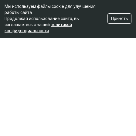
Мы используем файлы cookie для улучшения
работы сайта.
Принять
Продолжая использование сайта, вы
соглашаетесь с нашей
политикой
конфиденциальности
.
Главная
Новости
25 миллионов требует с Назым
Кахарман мать Бишимбаева
Зарина Файзулина
06.08.2026, 08:58
Коллаж Ulysmedia.kz
Назым Кахарман сообщила, что мать ее бывшего