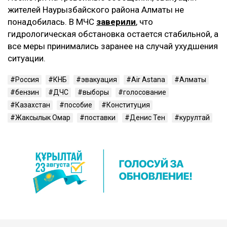
жителей Наурызбайского района Алматы не
понадобилась. В МЧС
заверили
, что
гидрологическая обстановка остается стабильной, а
все меры принимались заранее на случай ухудшения
ситуации.
Россия
КНБ
эвакуация
Air Astana
Алматы
бензин
ДЧС
выборы
голосование
Казахстан
пособие
Конституция
Жаксылык Омар
поставки
Денис Тен
курултай