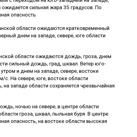
ный с переходом на юго-западный на западе,
 ожидается сильная жара 35 градусов. По
ная опасность.
станской области ожидаются кратковременный
верный днем на западе, севере, юге области
инской области ожидаются дождь, гроза, днем
асти сильный дождь, град, шквал. Ветер юго-
тром и днем на западе, севере, востоке
/с. На севере, юге, востоке области
, на западе области сохраняется чрезвычайная
ждь, ночью на севере, в центре области
области гроза, шквал, пыльная буря. В центре
ная опасность, на востоке области высокая