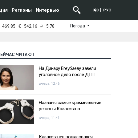
ция
Регионы
Интервью
ҚАЗ
РУС
Погода
469.85
€
542.16
₽
5.78
СЕЙЧАС ЧИТАЮТ
На Динару Егеубаеву завели
уголовное дело после ДТП
вчера, 12:46
Названы самые криминальные
регионы Казахстана
вчера, 11:41
Казахстанец пожаловался