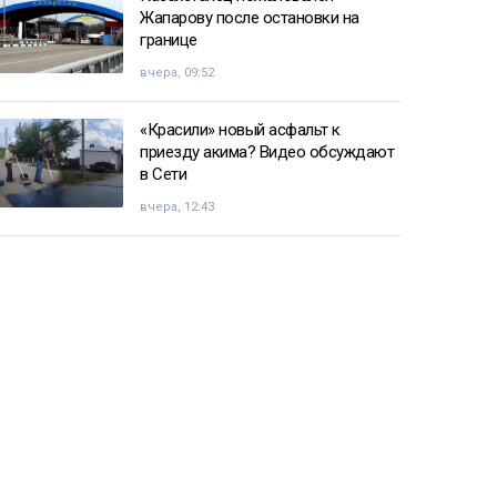
Жапарову после остановки на
границе
вчера, 09:52
«Красили» новый асфальт к
приезду акима? Видео обсуждают
в Сети
вчера, 12:43