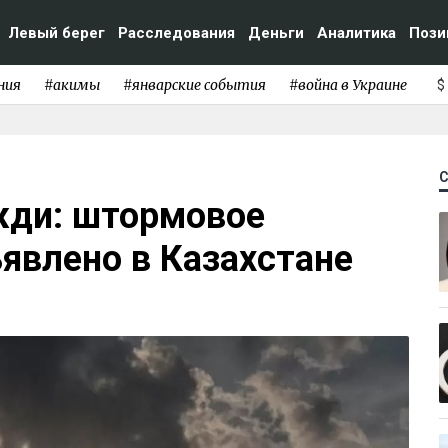
Левый берег
Расследования
Деньги
Аналитика
Пози
ния
#акимы
#январские события
#война в Украине
$
жди: штормовое
явлено в Казахстане