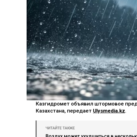
Казгидромет объявил штормовое пред
Казахстана, передает
Ulysmedia.kz
.
ЧИТАЙТЕ ТАКЖЕ
Воздух может ухудшиться в нескольки