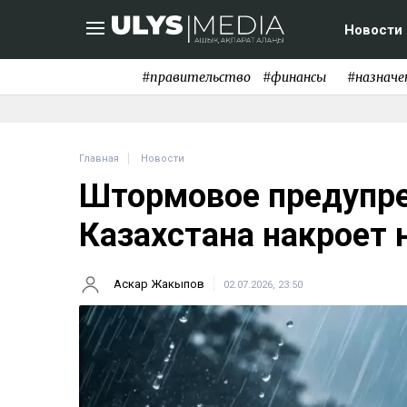
Новости
#правительство
#финансы
#назначе
Главная
Новости
Штормовое предупре
Казахстана накроет 
Аскар Жакыпов
02.07.2026, 23:50