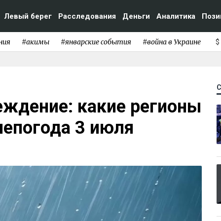
Левый берег
Расследования
Деньги
Аналитика
Пози
ния
#акимы
#январские события
#война в Украине
$
ждение: какие регионы
непогода 3 июля