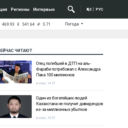
ция
Регионы
Интервью
ҚАЗ
РУС
Погода
469.93
€
541.64
₽
5.71
СЕЙЧАС ЧИТАЮТ
Отец погибшей в ДТП на аль-
Фараби потребовал с Александра
Пака 100 миллионов
вчера, 14:27
Один из богатейших людей
Казахстана не получит дивидендов
из-за миллионных убытков
вчера, 10:57